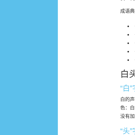
成语典
白
“白
白的声
色：白
没有加
“头