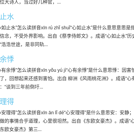
位大诗人，当过好几种官，...
止水
心如止水”怎么读拼音xīn rú zhǐ shuǐ“心如止水”是什么意思
信念，不受外界影响。出自《祭李侍郎文》。成语“心如止水”
“浩浩世途，是非同轨...
余悸
心有余悸”怎么读拼音xīn yǒu yú jì“心有余悸”是什么意思悸
了，回想起来还感到害怕。出自 柳洲《风雨桃花洲》。成语“
：“谈到三年前倒圩...
理得
心安理得”怎么读拼音xīn ān lǐ dé“心安理得”是什么意思安
做的事情合乎道理，心里很坦然。出自《东欧女豪杰》。成语“
东欧女豪杰》第三...