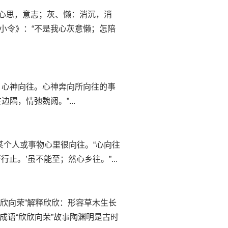
心、意：心思，意志；灰、懒：消沉，消
符小令》：“不是我心灰意懒；怎陪
意思弛：心神向往。心神奔向所向往的事
隅，情弛魏阙。”...
意思对某个人或事物心里很向往。“心向往
止。’虽不能至；然心乡往。”...
成语 “欣欣向荣”解释欣欣：形容草木生长
成语“欣欣向荣”故事陶渊明是古时