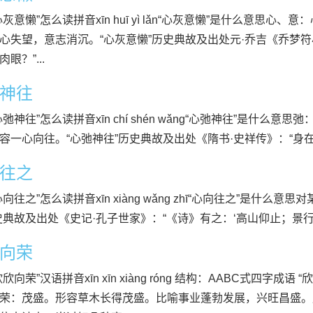
心灰意懒”怎么读拼音xīn huī yì lǎn“心灰意懒”是什么意思
心失望，意志消沉。“心灰意懒”历史典故及出处元·乔吉《乔梦
眼？”...
神往
心弛神往”怎么读拼音xīn chí shén wǎng“心弛神往”是什么
容一心向往。“心弛神往”历史典故及出处《隋书·史祥传》：“身在边
往之
心向往之”怎么读拼音xīn xiàng wǎng zhī“心向往之”是什么
史典故及出处《史记·孔子世家》：“《诗》有之：‘高山仰止；景行行
向荣
欣向荣”汉语拼音xīn xīn xiàng róng 结构：AABC式四字
荣：茂盛。形容草木长得茂盛。比喻事业蓬勃发展，兴旺昌盛。