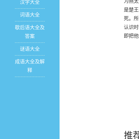
为燕太
汉字大全
是楚王
词语大全
死。所
认识时
歇后语大全及
即把他
答案
谜语大全
成语大全及解
释
推