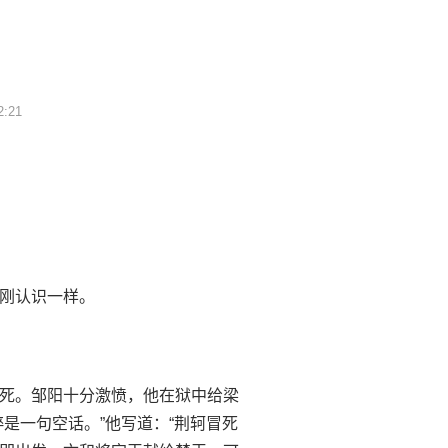
2:21
刚认识一样。
死。邹阳十分激愤，他在狱中给梁
是一句空话。”他写道：“荆轲冒死