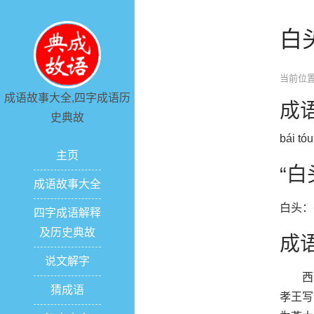
白
当前位置
成语故事大全,四字成语历
成
史典故
bái tóu
主页
“
成语故事大全
白头：
四字成语解释
及历史典故
成
说文解字
西汉
猜成语
孝王写