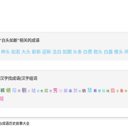
“白头如新”相关的成语
伸头
如若
大头
崭新
迎新
洁白
如期
头条
白费
辔头
白露
檐头
汉字找成语|汉字组词
慧
裤
螗
琯
剔
垯
竻
啙
鹄
嘏
柮
踞
籴
蚋
易
毚
辐
蛹
捍
謇
趖
摽
筦
熙
髑
邃
郫
殡
与成语历史故事大全