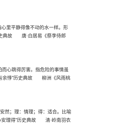
意思是指心里平静得像不动的水一样。形
历史典故 唐·白居易《祭李侍郎
：因害怕而心跳得厉害。指危险的事情虽
心有余悸”历史典故 柳洲《风雨桃
：安静；安然；理：情理；得：适合。比喻
心安理得”历史典故 清·岭南羽衣