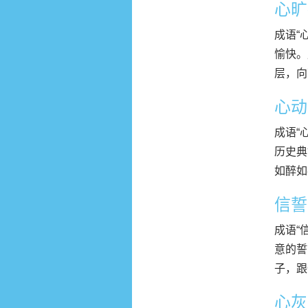
心旷
成语“
愉快。
层，向
心动
成语“
历史典
如醉如痴
信誓
成语“信
意的誓
子，跟
心灰