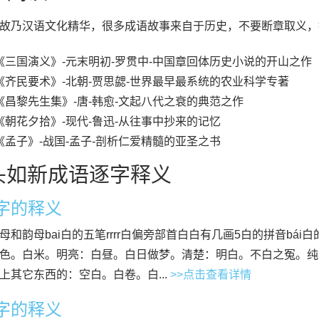
故乃汉语文化精华，很多成语故事来自于历史，不要断章取义，
《三国演义》-元末明初-罗贯中-中国章回体历史小说的开山之作
《齐民要术》-北朝-贾思勰-世界最早最系统的农业科学专著
《昌黎先生集》-唐-韩愈-文起八代之衰的典范之作
《朝花夕拾》-现代-鲁迅-从往事中抄来的记忆
《孟子》-战国-孟子-剖析仁爱精髓的亚圣之书
头如新成语逐字释义
”字的释义
母和韵母bai白的五笔rrrr白偏旁部首白白有几画5白的拼音bái
色。白米。明亮：白昼。白日做梦。清楚：明白。不白之冤。纯
上其它东西的：空白。白卷。白...
>>点击查看详情
”字的释义