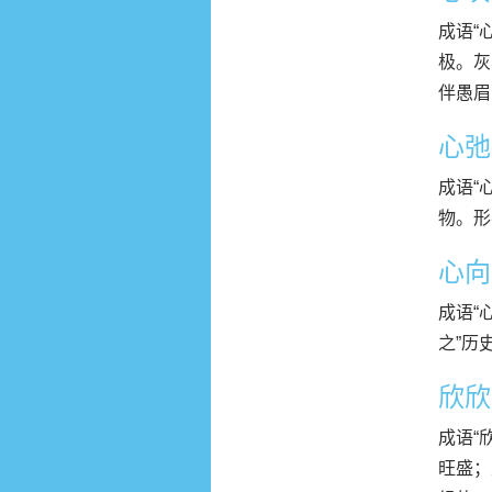
成语“
极。灰
伴愚眉肉
心弛
成语“
物。形
心向
成语“
之”历
欣欣
成语“欣
旺盛；