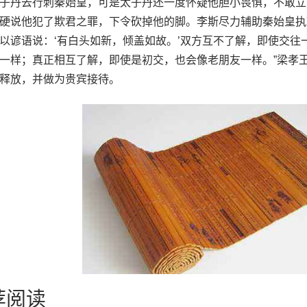
子丹去行刺秦始皇，可是太子丹还一度怀疑他胆小畏惧，不敢立
硬说他犯了欺君之罪，下令砍掉他的脚。李斯尽力辅助秦始皇执
以谚语说：‘有白头如新，倾盖如故。’双方互不了解，即使交往
一样；真正相互了解，即使是初交，也会像老朋友一样。”梁孝
释放，并做为贵宾接待。
荐阅读