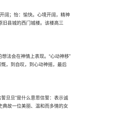
意思旷：开阔；怡：愉快。心境开阔，精神
原旧县城的西门城楼。该楼高三
思心里的想法会在神情上表现。“心动神移”
感慨，到自叹，到心动神摇，最后
成语 “信誓旦旦”是什么意思信誓：表示诚
历史典故一位美丽、温和而多情的女