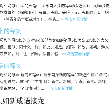
母和韵母tou头的五笔udi头部首大头的笔画5头怎么读tou,tóu
物身体的最前的部分：头骨。头脑。头脸（ａ．头和脸；ｂ．指
僶）（喻青年的气概或才华）。指头...
>>点击查看详情
”字的释义
母和韵母ru如的五笔vkg如部首女如的笔画6如怎么读rú如的含
像，相似，同什么一样：如此。如是。如同。如故。如初。游人
叹弗如。到，往：如厕。假若，假...
>>点击查看详情
”字的释义
母和韵母xin新的五笔usrh新部首斤新的笔画13新怎么读xīn新
有用过的，与“旧”、“老”相对：新生。新鲜。新奇。新贵。新
变得更好，与“旧”相对：...
>>点击查看详情
头如新成语接龙