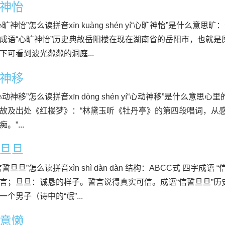
神怡
心旷神怡”怎么读拼音xīn kuàng shén yí“心旷神怡”是什么
成语“心旷神怡”历史典故岳阳楼在现在湖南省的岳阳市，也就是
下可看到波光粼粼的洞庭...
神移
心动神移”怎么读拼音xīn dòng shén yí“心动神移”是什么意
故及出处《红楼梦》：“林黛玉听《牡丹亭》的第四段唱词，从
。”...
旦旦
誓旦旦”怎么读拼音xìn shì dàn dàn 结构：ABCC式 四字
言；旦旦：诚恳的样子。誓言说得真实可信。成语“信誓旦旦”
一个男子（诗中的“氓”...
意懒