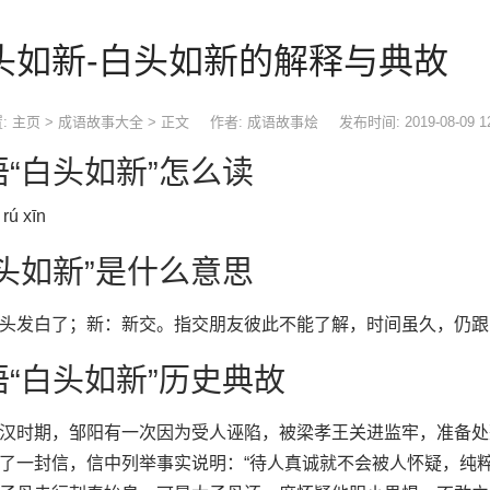
头如新-白头如新的解释与典故
:
主页
>
成语故事大全
> 正文
作者: 成语故事烩
发布时间: 2019-08-09 1
语“白头如新”怎么读
 rú xīn
白头如新”是什么意思
头发白了；新：新交。指交朋友彼此不能了解，时间虽久，仍跟
语“白头如新”历史典故
时期，邹阳有一次因为受人诬陷，被梁孝王关进监牢，准备处
了一封信，信中列举事实说明：“待人真诚就不会被人怀疑，纯粹