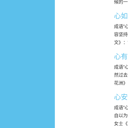
候的一
心如
成语“
容坚持
文》：
心有
成语“
然过去
花洲》
心安
成语“
自以为
女士《