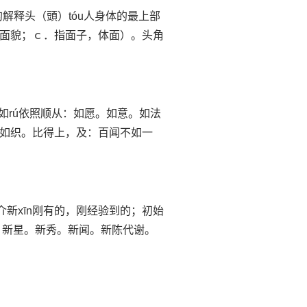
头的解释头（頭）tóu人身体的最上部
面貌；ｃ．指面子，体面）。头角
义如rú依照顺从：如愿。如意。如法
如织。比得上，及：百闻不如一
简介新xīn刚有的，刚经验到的；初始
绿。新星。新秀。新闻。新陈代谢。