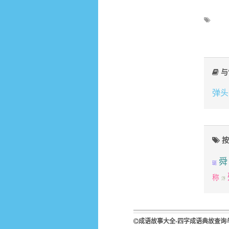
与
弹头
按
舜
珽
称
汴
成语故事大全-四字成语典故查询