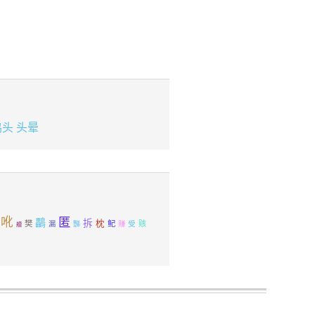
鸡头
头晕
吪
匿
鸓
拆
枕
樊
鱾
受
赅
漏
豒
赚
艚