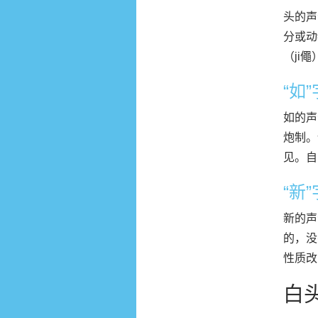
头的声
分或动
（ji
“如
如的声
炮制。
见。自
“新
新的声
的，没
性质改
白