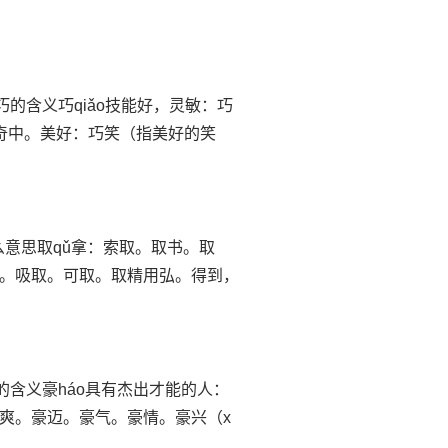
o巧的含义巧qiǎo技能好，灵敏：巧
奇中。美好：巧笑（指美好的笑
么意思取qǔ拿：索取。取书。取
。吸取。可取。取精用弘。得到，
豪的含义豪háo具有杰出才能的人：
爽。豪迈。豪气。豪情。豪兴（x