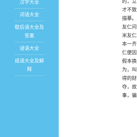
的，立
汉字大全
才不致
词语大全
描摹。
友仁问
歇后语大全及
米友仁
答案
本一齐
谜语大全
仁便因
成语大全及解
假本换
释
为，叫
得的财
夺，故
事，骗