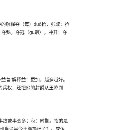
夺的解释夺（奪）duó抢，强取：抢
。夺魁。夺冠（gu刵）。冲开：夺
 “多多益善”解释益：更加。越多越好。
的兵权，还把他的封爵从王降到
思多事：事故或事变多；秋：时期。指的是
州当涂县令王翱摄杨子》。成语