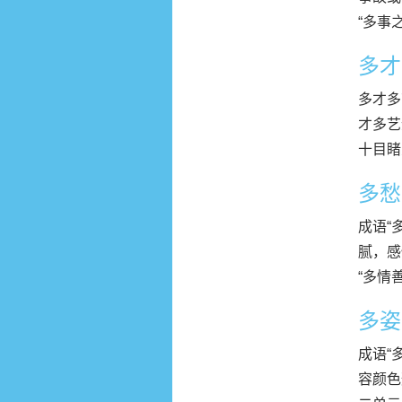
“多事
多才
多才多
才多艺
十目睹
多愁
成语“
腻，感
“多情
多姿
成语“
容颜色