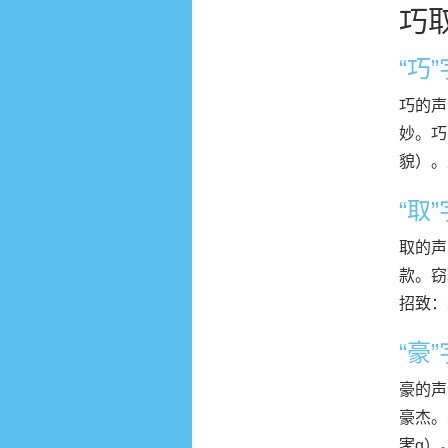
巧
“巧
巧的声
妙。巧
貌）。
“取
取的声
款。窃
招致：
“豪
豪的声
豪杰。
宯g）