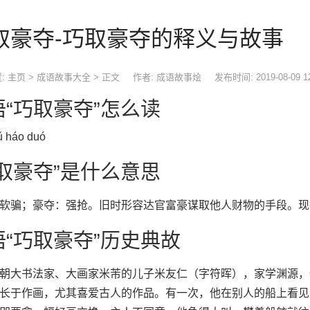
取豪夺-巧取豪夺的释义与故事
:
主页
>
成语故事大全
> 正文
作者: 成语故事烩
发布时间: 2019-08-09 1
语“巧取豪夺”怎么读
ǔ háo duó
巧取豪夺”是什么意思
软骗；豪夺：强抢。旧时形容达官富豪谋取他人财物的手段。现
语“巧取豪夺”历史典故
大书法家、大画家米芾的儿子米友仁（字符晖），家学渊源，
长于作画，尤其喜爱古人的作品。有一次，他在别人的船上看见