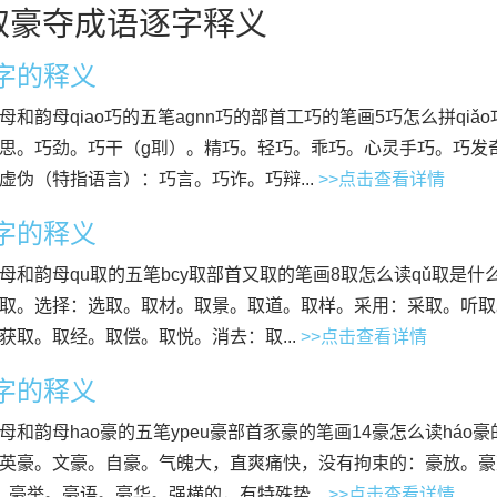
取豪夺成语逐字释义
”字的释义
母和韵母qiao巧的五笔agnn巧的部首工巧的笔画5巧怎么拼qiǎ
思。巧劲。巧干（g刵）。精巧。轻巧。乖巧。心灵手巧。巧发
虚伪（特指语言）：巧言。巧诈。巧辩...
>>点击查看详情
”字的释义
母和韵母qu取的五笔bcy取部首又取的笔画8取怎么读qǔ取是什
取。选择：选取。取材。取景。取道。取样。采用：采取。听取
获取。取经。取偿。取悦。消去：取...
>>点击查看详情
”字的释义
母和韵母hao豪的五笔ypeu豪部首豕豪的笔画14豪怎么读háo
英豪。文豪。自豪。气魄大，直爽痛快，没有拘束的：豪放。豪
。豪举。豪语。豪华。强横的，有特殊势...
>>点击查看详情