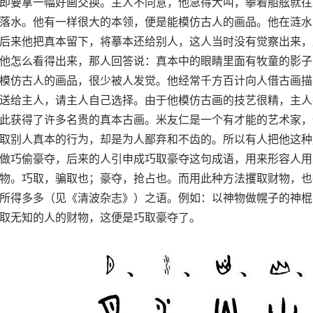
即要拿一幅好画交换。主人不同意，他急得大叫，攀着船舷就往
落水。他有一样很大的本领，便是能模仿古人的画品。他在涟水
后来他把真本留下，将摹本还给别人，这人当时没有觉察出来，
他怎么看得出来，那人回答说：真本中的眼睛里面有牧童的影子
模仿古人的画品，很少被人发觉。他经常千方百计向人借古画描
送给主人，请主人自己选择。由于他模仿古画的技艺很精，主人
此获得了许多名贵的真本古画。米友仁是一个有才能的艺术家，
取别人真本的行为，却是为人鄙弃和不齿的。所以有人把他这种
做巧偷豪夺，后来的人引申成巧取豪夺这句成语，用来形容人用
物。巧取，骗取也；豪夺，抢占也。而用此种方法攫取财物，也
所得多多（见《清波杂志》）之语。例如：以神物做幌子的神棍
取无知的人的财物，这便是巧取豪夺了。