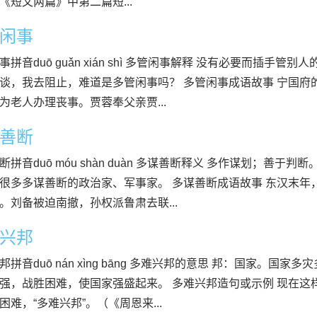
《短文两篇》中第二篇短...
闲事
事拼音duō guǎn xián shì 多管闲事解释 没有必要而插手管
谈，我去阻止，难道是多管闲事吗？ 多管闲事成语故事 宁国府
为老人办理丧事。贾蓉奉父亲贾...
善断
断拼音duō móu shàn duàn 多谋善断释义 多作谋划；善于
很多多谋善断的政治家、军事家。 多谋善断成语故事 东汉末年
。刘备被迫南撤，孙权派鲁肃去联...
兴邦
邦拼音duō nán xìng bāng 多难兴邦的意思 邦：国家。国
强，战胜困难，使国家强盛起来。 多难兴邦造句或示例 现在这
困难，“多难兴邦”。（《周恩来...