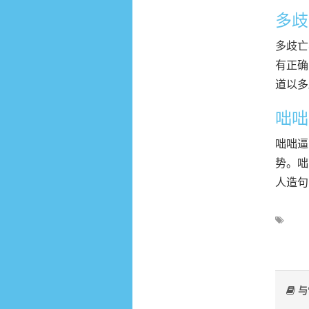
多歧
多歧亡
有正确
道以多
咄咄
咄咄逼
势。咄
人造句
与