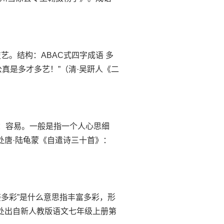
和技艺。结构：ABAC式四字成语 多
真是多才多艺！”（清·吴趼人《二
么意思善：容易。一般是指一个人心思细
处唐·陆龟蒙《自遣诗三十首》：
语“多姿多彩”是什么意思指丰富多彩，形
出处出自新人教版语文七年级上册第