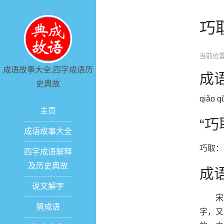
巧
当前位置
成语故事大全,四字成语历
成
史典故
qiǎo q
主页
“
成语故事大全
巧取：
四字成语解释
及历史典故
成
说文解字
宋朝
猜成语
字，又