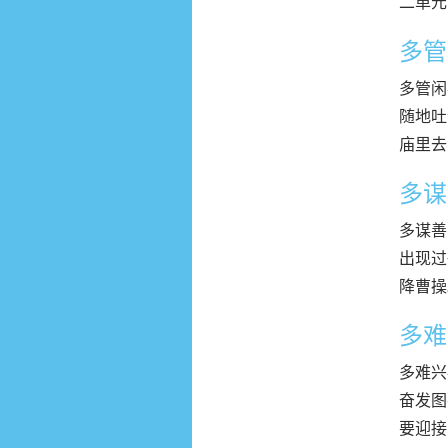
二单元
多管
多管闲
随地吐
庙里去
多谋
多谋善
出现过
降曹操
多难
多难兴
奋发图
要迎接