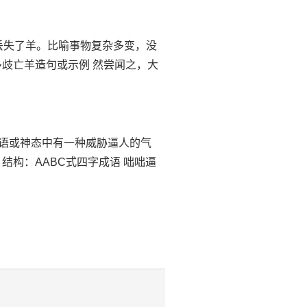
追寻而丢失了羊。比喻事物复杂多变，没
歧亡羊造句或示例 然尝闻之，大
人；言语或神态中有一种威胁逼人的气
结构：AABC式四字成语 咄咄逼