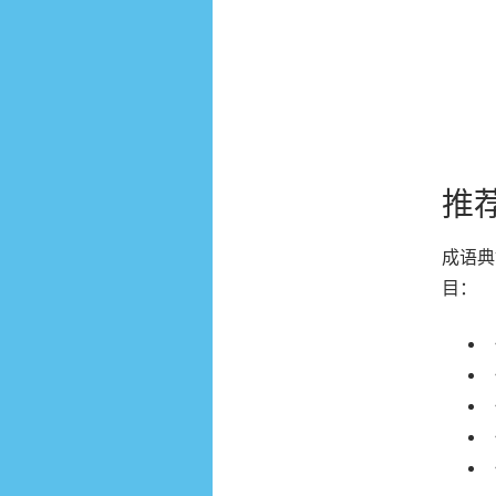
推
成语典
目：