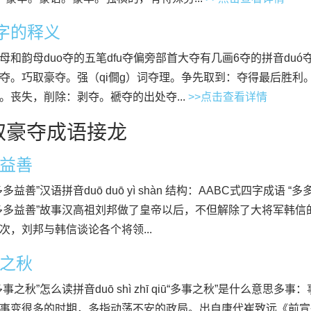
”字的释义
母和韵母duo夺的五笔dfu夺偏旁部首大夺有几画6夺的拼音duó
夺。巧取豪夺。强（qi僴g）词夺理。争先取到：夺得最后胜利
。丧失，削除：剥夺。褫夺的出处夺...
>>点击查看详情
取豪夺成语接龙
益善
多多益善”汉语拼音duō duō yì shàn 结构：AABC式四字成语
多多益善”故事汉高祖刘邦做了皇帝以后，不但解除了大将军韩信
次，刘邦与韩信谈论各个将领...
之秋
多事之秋”怎么读拼音duō shì zhī qiū“多事之秋”是什么意
事变很多的时期，多指动荡不安的政局。出自唐代崔致远《前宣