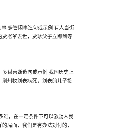
别人的事 多管闲事造句或示例 有人当街
的贾老爷去世，贾珍父子立即到寺
判断。 多谋善断造句或示例 我国历史上
，荆州牧刘表病死，刘表的儿子投
家多灾多难，在一定条件下可以激励人民
样的局面，我们是有办法对付的，