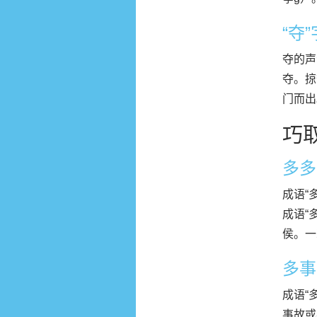
“夺
夺的声
夺。掠
门而出
巧
多多
成语“
成语“
侯。一
多事
成语“
事故或