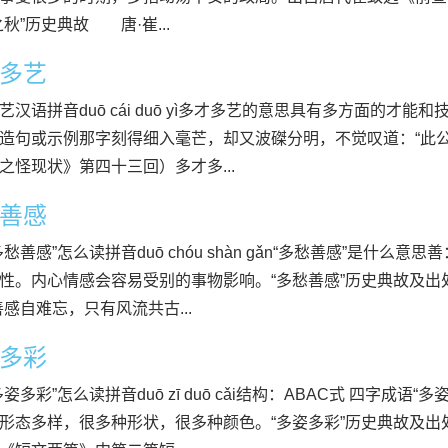
之秋”历史典故 唐·崔...
多艺
艺汉语拼音duō cái duō yì多才多艺的意思具有多方面的才能
造句或示例那字刻得细入毫芒，却又波磔分明，不觉叹道：“此公
之怪现状》第四十三回）多才多...
善感
多愁善感”怎么读拼音duō chóu shàn gǎn“多愁善感”是什
性。内心情感会容易受别的事物影响。“多愁善感”历史典故及出
善感自难忘，只有风流共古...
多彩
多姿多彩”怎么读拼音duō zī duō cǎi结构：ABAC式 四字成
形态多样，很多种形状，很多种颜色。“多姿多彩”历史典故及