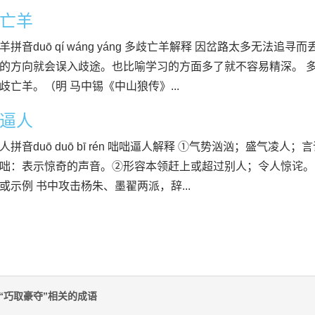
亡羊
羊拼音duō qí wáng yáng 多歧亡羊解释 因岔路太多无法
的方向就会误入歧途。也比喻学习的方面多了就不容易精深。 多
歧亡羊。（明 马中锡《中山狼传》...
逼人
人拼音duō duō bī rén 咄咄逼人解释 ①气势汹汹；盛气凌
咄：表示惊奇的声音。②形容本领赶上或超过别人；令人惊诧。 
或示例 书中攻击杨朱、墨翟两派，辞...
“巧取豪夺”相关的成语