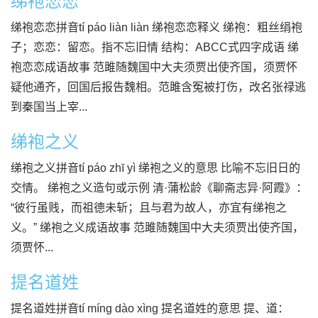
绨袍恋恋
绨袍恋恋拼音tí páo liàn liàn 绨袍恋恋释义 绨袍：粗丝绢袍
子；恋恋：留恋。指不忘旧情 结构：ABCC式四字成语 绨
袍恋恋成语故事 范雎随魏国中大夫须贾出使齐国，须贾怀
疑他通齐，回国后报告魏相。范雎含冤被打伤，改名张禄逃
到秦国当上宰...
绨袍之义
绨袍之义拼音tí páo zhī yì 绨袍之义的意思 比喻不忘旧日的
交情。 绨袍之义造句或示例 清·蒲松龄《聊斋志异·阿霞》：
“彼行虽贱，而祖德未斩；且与君为故人，亦宜有绨袍之
义。” 绨袍之义成语故事 范雎随魏国中大夫须贾出使齐国，
须贾怀...
提名道姓
提名道姓拼音tí míng dào xìng 提名道姓的意思 提、道：