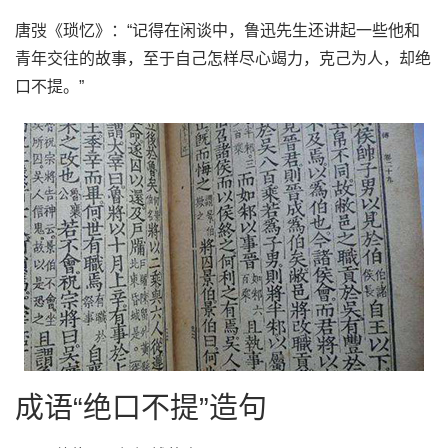
唐弢《琐忆》：“记得在闲谈中，鲁迅先生还讲起一些他和
青年交往的故事，至于自己怎样尽心竭力，克己为人，却绝
口不提。”
成语“绝口不提”造句