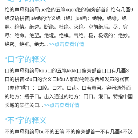
绝的声母和韵母jue绝的五笔xqcn绝的偏旁部首纟绝有几画9
绝汉语拼音jué绝的含义绝（絶）jué断：绝种。绝缘。绝
嗣。绝情。绝迹。断绝。杜绝。灭绝。空前绝后。尽，穷
尽：绝命。绝望。绝境。绝棋。气绝。极，极端的：绝妙。
绝密。绝壁。绝无...
>>点击查看详情
“口”字的释义
口的声母和韵母kou口的五笔kkkk口偏旁部首口口有几画3
口的拼音kǒu口的含义口kǒu人和动物吃东西和发声的器官
（亦称“嘴”）：口腔。口才。口齿。口若悬河。容器通外面
的地方：瓶子口。出入通过的地方：门口。港口。特指中国
长城的某些关口...
>>点击查看详情
“不”字的释义
不的声母和韵母bu不的五笔i不的偏旁部首一不有几画4不汉