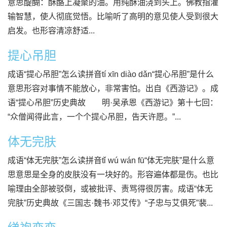
意思醍醐：酥酪上凝聚的油。用纯酥油浇到头上。佛教指灌
输智慧，使人彻底觉悟。比喻听了高明的意见使人受到很大
启发。也形容清凉舒适...
提心吊胆
成语“提心吊胆”怎么读拼音tí xīn diào dǎn“提心吊胆”是什么
意思形容对事情不能放心，非常害怕。出自《西游记》。成
语“提心吊胆”历史典故 明·吴承恩《西游记》第十七回：
“众僧闻得此言，一个个提心吊胆，告天许愿。”...
体无完肤
成语“体无完肤”怎么读拼音tǐ wú wán fū“体无完肤”是什么意
思意思是全身的皮肤没有一块好的。形容遍体都是伤。也比
喻理由全部被驳倒，或被批评、责骂得很厉害。成语“体无
完肤”历史典故《三国志·魏书·邓艾传》“子忠与艾俱死”裴...