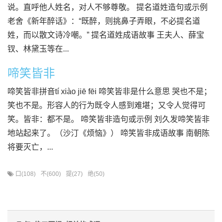
说。直呼他人姓名，对人不够尊敬。 提名道姓造句或示例
老舍《新年醉话》：“既醉，则挑鼻子弄眼，不必提名道
姓，而以散文诗冷嘲。” 提名道姓成语故事 王夫人、薛宝
钗、林黛玉等在...
啼笑皆非
啼笑皆非拼音tí xiào jiē fēi 啼笑皆非是什么意思 哭也不是；
笑也不是。形容人的行为既令人感到难堪；又令人觉得可
笑。皆非：都不是。 啼笑皆非造句或示例 刘久发啼笑皆非
地站起来了。（沙汀《烦恼》） 啼笑皆非成语故事 南朝陈
将要灭亡，...
口(108)
不(600)
提(27)
绝(50)