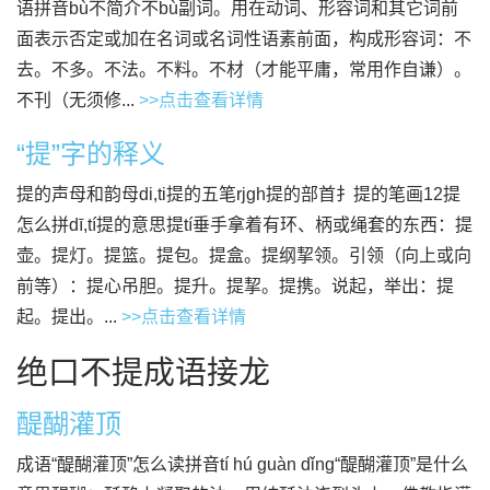
语拼音bù不简介不bù副词。用在动词、形容词和其它词前
面表示否定或加在名词或名词性语素前面，构成形容词：不
去。不多。不法。不料。不材（才能平庸，常用作自谦）。
不刊（无须修...
>>点击查看详情
“提”字的释义
提的声母和韵母di,ti提的五笔rjgh提的部首扌提的笔画12提
怎么拼dī,tí提的意思提tí垂手拿着有环、柄或绳套的东西：提
壶。提灯。提篮。提包。提盒。提纲挈领。引领（向上或向
前等）：提心吊胆。提升。提挈。提携。说起，举出：提
起。提出。...
>>点击查看详情
绝口不提成语接龙
醍醐灌顶
成语“醍醐灌顶”怎么读拼音tí hú guàn dǐng“醍醐灌顶”是什么