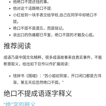
他绝口不提还钱的事。
他对这个话题绝口不提.
小红拾到一块手表交给学校,自己在同学中却绝口不
提。
绝口不提不是遗忘，而是铭记。
说出口的伤痛都已平复，绝口不提的才触及心底。
推荐阅读
成语乃是中国文化精粹，很多成语故事来自真实事件，不能
断章取义，给出如下巨作以作扩展阅读：
钱钟书《围城》：“苏小姐初到家，开口闭口都是方鸿
渐，第五天后忽然绝口不提。”
绝口不提成语逐字释义
“绝”字的释义