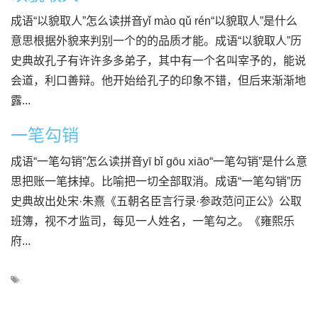
成语“以貌取人”怎么读拼音yǐ mào qǔ rén“以貌取人”是什么
意思根据外貌来判别一个的的品质才能。成语“以貌取人”历
史典故孔子有许许多多弟子，其中有一个名叫宰予的，能说
会道，利口善辩。他开始给孔子的印象不错，但后来渐渐地
露...
一笔勾销
成语“一笔勾销”怎么读拼音yī bǐ gōu xiāo“一笔勾销”是什么意
思把账一笔抹掉。比喻把一切全部取消。成语“一笔勾销”历
史典故出处宋·朱熹《五朝名臣言行录·参政范问正公》公取
班簿，视不才监司，每见一人姓名，一笔勾之。《雍熙乐
府...