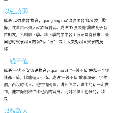
以强凌弱
成语“以强凌弱”拼音yǐ qiáng líng ruó“以强凌弱”释义凌：欺
侮。仗着自己强大就欺侮弱者。成语“以强凌弱”典故孔子有
位朋友，名叫柳下季。柳下季的弟弟名叫盗跖是春秋末、战
国初时奴隶起义的领袖。“盗”．是士大夫对起义奴隶的蔑
称...
一钱不值
成语“一钱不值”汉语拼音yī qián bù zhí“一钱不值”解释一个铜
钱都不值。比喻毫无价值。成语“一钱不值”故事灌夫，字仲
孺，西汉时代人。他性情刚直，讲究信义，说出的话一定做
到。他常侮慢地位比他高的官员，而对地位比他低的，越
是...
以貌取人