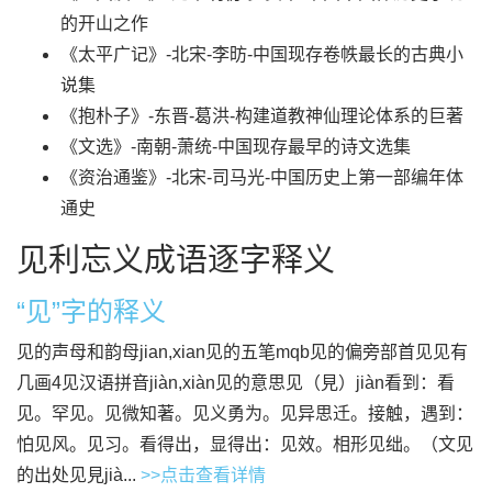
的开山之作
《太平广记》-北宋-李昉-中国现存卷帙最长的古典小
说集
《抱朴子》-东晋-葛洪-构建道教神仙理论体系的巨著
《文选》-南朝-萧统-中国现存最早的诗文选集
《资治通鉴》-北宋-司马光-中国历史上第一部编年体
通史
见利忘义成语逐字释义
“见”字的释义
见的声母和韵母jian,xian见的五笔mqb见的偏旁部首见见有
几画4见汉语拼音jiàn,xiàn见的意思见（見）jiàn看到：看
见。罕见。见微知著。见义勇为。见异思迁。接触，遇到：
怕见风。见习。看得出，显得出：见效。相形见绌。（文见
的出处见見jià...
>>点击查看详情