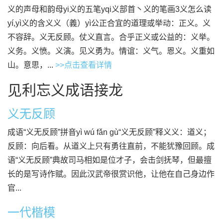
义的声母和韵母yi义的五笔yqi义部首丶义的笔画3义怎么读
yí,yì义的含义义（義）yì公正合宜的道理或举动：正义。义
不容辞。义无反顾。仗义直言。合乎正义或公益的：义举。
义务。义愤。义演。见义勇为。情谊：义气。恩义。义重如
山。意思，...
>>点击查看详情
见利忘义成语接龙
义无反顾
成语“义无反顾”拼音yì wú fǎn gù“义无反顾”释义义：道义；
反顾：向后看。从道义上只有勇往直前，不能犹豫回顾。成
语“义无反顾”典故司马相如是位才子，会击剑抚琴，但最擅
长的是写诗作赋。因此汉武帝很赏识他，让他在自己身边作
官...
一代楷模