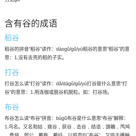
含有谷的成语
稻谷
稻谷的拼音“稻谷”读作：dàogǔ/gǔ/yù稻谷的意思“稻谷”的意
思：1.没有去壳的稻的子实。
打谷
打谷怎么读“打谷”读作：dǎ/dágǔ/gǔ/yù打谷是什么意思“打
谷”的意思：1.用连枷或脱谷机脱粒。如：打谷场。
布谷
布谷怎么读“布谷”拼音：bùgǔ布谷是什么意思“布谷”解释：
1.鸟名。又名勃姑﹑拨谷﹑获谷﹑击谷﹑结诰﹑鴶鵴﹑鸤鸠
﹑桑鸠﹑郭公﹑戴胜﹑戴纴。以鸣声似"布谷"，又鸣于播种