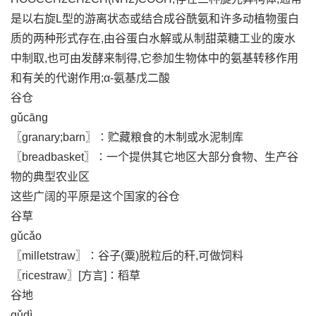
是以右旋L型的游离状态或结合成谷酰氨和许多动植物蛋白
质的两种形式存在,由谷蛋白水解或从制甜菜糖工业的废水
中制取,也可由发酵来制得,它参加生物体中的氨基转移作用
和有关的代谢作用;α-氨基戊二酸
谷仓
gǔcāng
〖granary;barn〗∶贮藏粮食的木制或水泥制库
〖breadbasket〗∶一个提供其它地区大部分食物、生产谷
物的典型农业区
这些广阔的平原是这个国家的谷仓
谷草
gǔcǎo
〖milletstraw〗∶谷子(粟)脱粒后的秆,可做饲料
〖ricestraw〗[方言]∶稻草
谷地
gǔdì