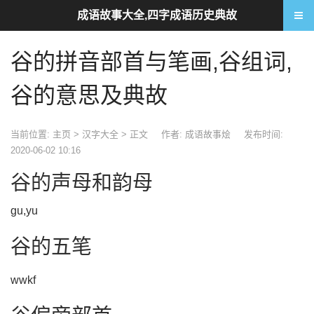
成语故事大全,四字成语历史典故
谷的拼音部首与笔画,谷组词,
谷的意思及典故
当前位置:
主页
>
汉字大全
> 正文
作者: 成语故事烩
发布时间:
2020-06-02 10:16
谷的声母和韵母
gu,yu
谷的五笔
wwkf