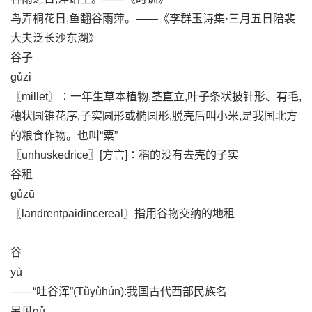
鸟弄桐花日,鱼翻谷雨萍。——《李群玉诗集·三月五日陪裴
大夫泛长沙东湖》
谷子
gǔzi
〖millet〗∶一年生草本植物,茎直立,叶子条状披针形、有毛,
穗状圆锥花序,子实圆形或椭圆形,脱壳后叫小米,是我国北方
的粮食作物。也叫“粟”
〖unhuskedrice〗[方言]∶稻的没有去壳的子实
谷租
gǔzū
〖landrentpaidincereal〗指用谷物交纳的地租
谷
yù
——“吐谷浑”(Tǔyùhún):我国古代西部民族名
另见gǔ