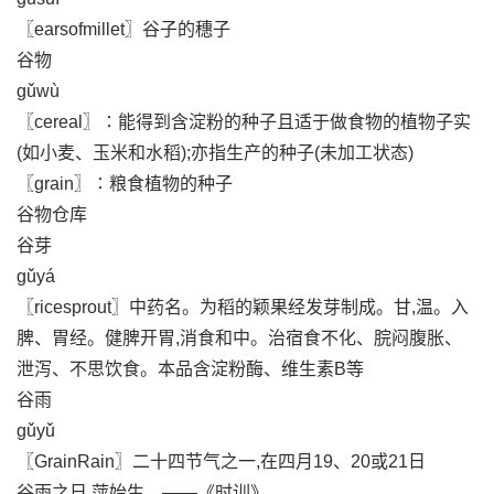
〖earsofmillet〗谷子的穗子
谷物
gǔwù
〖cereal〗∶能得到含淀粉的种子且适于做食物的植物子实
(如小麦、玉米和水稻);亦指生产的种子(未加工状态)
〖grain〗∶粮食植物的种子
谷物仓库
谷芽
gǔyá
〖ricesprout〗中药名。为稻的颖果经发芽制成。甘,温。入
脾、胃经。健脾开胃,消食和中。治宿食不化、脘闷腹胀、
泄泻、不思饮食。本品含淀粉酶、维生素B等
谷雨
gǔyǔ
〖GrainRain〗二十四节气之一,在四月19、20或21日
谷雨之日,萍始生。——《时训》