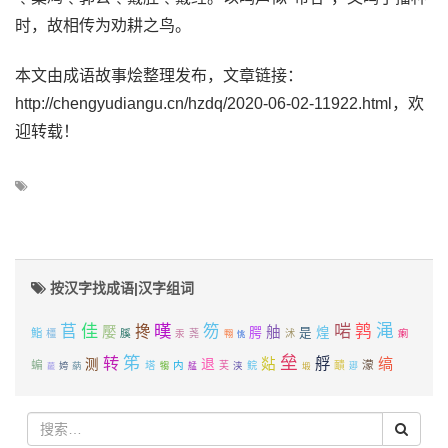
时，故相传为劝耕之鸟。
本文由成语故事烩整理发布，文章链接：
http://chengyudiangu.cn/hzdq/2020-06-02-11922.html，欢
迎转载！
按汉字找成语|汉字组词
佳
暵
啱
渑
苢
笏
鹑
搀
嬮
舳
腭
煌
是
鮨
膎
橿
汞
荛
沭
瘌
翈
恌
笫
垒
转
艀
缟
退
煔
测
蝙
濛
塔
内
靧
姱
蒳
芙
浃
鲩
犓
艋
塅
郔
藣