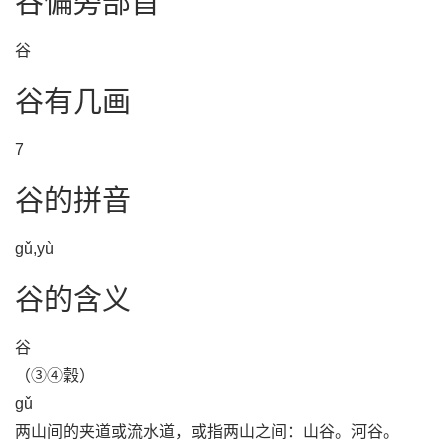
谷偏旁部首
谷
谷有几画
7
谷的拼音
gǔ,yù
谷的含义
谷
（③④穀）
gǔ
两山间的夹道或流水道，或指两山之间：山谷。河谷。