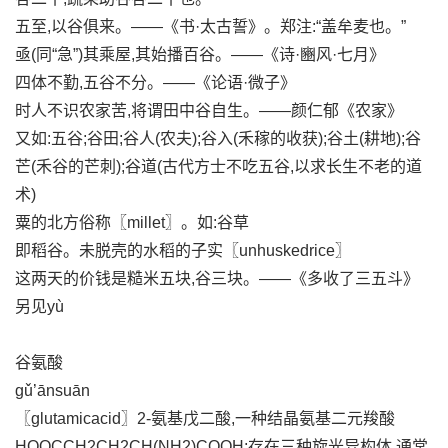
五至,以谷俱来。——《书·太古誓》。郑注:“盖牟麦也。”
亟(同“急”)其乘屋,其始播百谷。——《诗·豳风·七月》
四体不勤,五谷不分。——《论语·微子》
时人不识农家苦,将谓田中谷自生。——颜仁郁《农家》
又如:五谷;谷田;谷人(农夫);谷入(禾稼的收获);谷土(耕地);谷
芒(禾谷的芒刺);谷道(古代方士不吃五谷,以求长生不老的道
术)
粟的北方俗称〖millet〗。如:谷草
即稻谷。未脱壳的水稻的子实〖unhuskedrice〗
这两天的价钱是糙米五块,谷三块。——《多收了三五斗》
另见yù
谷氨酸
gǔ’ānsuān
〖glutamicacid〗2-氨基戊二酸,一种结晶氨基二元羧酸
HOOCCH2CH2CH(NH2)COOH;存在三种旋光异构体,通常