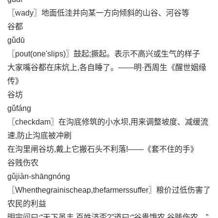
〖wady〗地面低洼并向某一方向倾斜的山谷、河谷等
谷都
gǔdū
〖pout(one'slips)〗鼓起;撅起。表示不高兴或生气的样子
大家嘴谷都在床炕上,各自睡了。——明·西周生《醒世姻缘
传》
谷坊
gǔfáng
〖checkdam〗在沟底修筑的小水坝,用来调整坡度、减缓流
速,防止沟底被冲刷
在沟里闸谷坊,戴上它搬石头不利落!——《套不住的手》
谷贱伤农
gǔjiàn-shāngnóng
〖Whenthegrainischeap,thefarmerssuffer〗粮价过低伤害了
农民的利益
明宗问曰:“天下虽丰,百姓济否?”道曰:“谷贵饿农,谷贱伤农。”