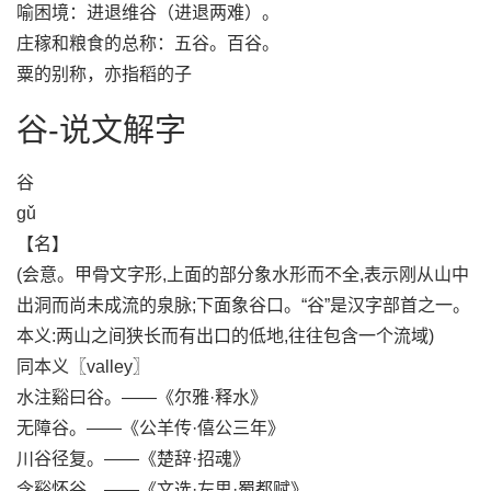
喻困境：进退维谷（进退两难）。
庄稼和粮食的总称：五谷。百谷。
粟的别称，亦指稻的子
谷-说文解字
谷
gǔ
【名】
(会意。甲骨文字形,上面的部分象水形而不全,表示刚从山中
出洞而尚未成流的泉脉;下面象谷口。“谷”是汉字部首之一。
本义:两山之间狭长而有出口的低地,往往包含一个流域)
同本义〖valley〗
水注谿曰谷。——《尔雅·释水》
无障谷。——《公羊传·僖公三年》
川谷径复。——《楚辞·招魂》
含谿怀谷。——《文选·左思·蜀都赋》