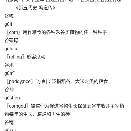
——《新五代史·冯道传》
谷粒
gǔlì
〖corn〗用作粮食的各种禾谷类植物的任一种种子
谷碌碌
gǔlulu
〖rolling〗形容滚动
谷米
gǔmǐ
〖paddy;rice〗[方言]∶泛指稻谷、大米之类的粮食
谷神
gǔshén
〖corngod〗被信仰为促进谷物生长保证五谷丰收并主宰植
物每年的生长、腐烂和再生的神
谷穗
gǔsuì