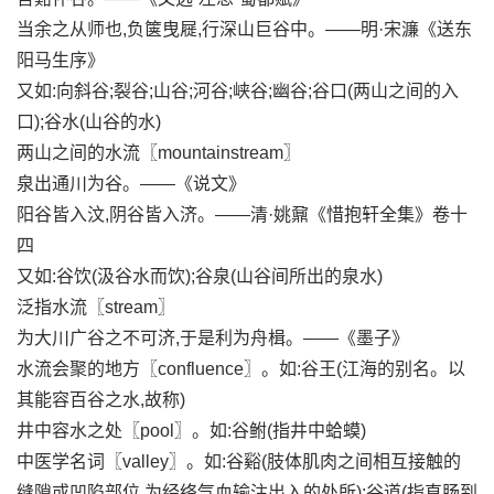
当余之从师也,负箧曳屣,行深山巨谷中。——明·宋濂《送东
阳马生序》
又如:向斜谷;裂谷;山谷;河谷;峡谷;幽谷;谷口(两山之间的入
口);谷水(山谷的水)
两山之间的水流〖mountainstream〗
泉出通川为谷。——《说文》
阳谷皆入汶,阴谷皆入济。——清·姚鼐《惜抱轩全集》卷十
四
又如:谷饮(汲谷水而饮);谷泉(山谷间所出的泉水)
泛指水流〖stream〗
为大川广谷之不可济,于是利为舟楫。——《墨子》
水流会聚的地方〖confluence〗。如:谷王(江海的别名。以
其能容百谷之水,故称)
井中容水之处〖pool〗。如:谷鲋(指井中蛤蟆)
中医学名词〖valley〗。如:谷谿(肢体肌肉之间相互接触的
缝隙或凹陷部位,为经络气血输注出入的处所);谷道(指直肠到