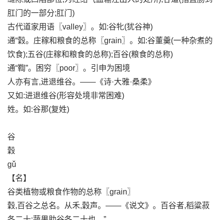
肛门的一部分;肛门)
古代道家用语〖valley〗。如:谷牝(犹谷神)
通“穀。庄稼和粮食的总称〖grain〗。如:谷董羹(一种杂煮的
饮食);五谷(庄稼和粮食的总称);百谷(粮食的总称)
通“鞫”。困穷〖poor〗。引申为困境
人亦有言,进退维谷。——《诗·大雅·桑柔》
又如:进退维谷(形容处境非常困难)
姓。如:谷那(复姓)
谷
穀
gǔ
【名】
谷类植物或粮食作物的总称〖grain〗
穀,百谷之总名。从禾,穀声。——《说文》。百谷者,稻粱菽
各二十;蔬果助谷各二十也。”