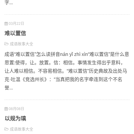
字...
03月22日
难以置信
成语故事大全
成语“难以置信”怎么读拼音nán yǐ zhì xìn“难以置信”是什么意
思置:使得，让。放置。信：相信。事情发生得出乎意料，
让人难以相信。不容易相信。“难以置信”历史典故及出处马
克·吐温《竞选州长》：“当真把我的名字牵连到这个不名
誉...
08月08日
以规为瑱
成语故事大全