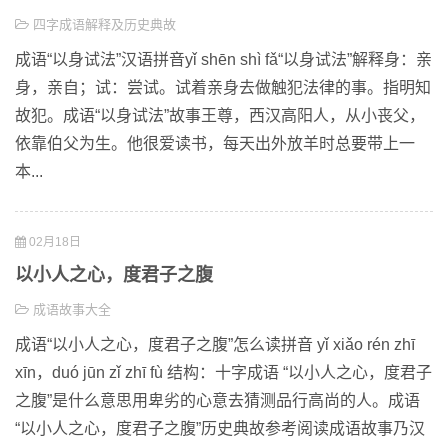
四字成语解释及历史典故
成语“以身试法”汉语拼音yǐ shēn shì fǎ“以身试法”解释身：亲
身，亲自；试：尝试。试着亲身去做触犯法律的事。指明知
故犯。成语“以身试法”故事王尊，西汉高阳人，从小丧父，
依靠伯父为生。他很爱读书，每天出外放羊时总要带上一
本...
02月18日
以小人之心，度君子之腹
成语故事大全
成语“以小人之心，度君子之腹”怎么读拼音 yǐ xiǎo rén zhī
xīn，duó jūn zǐ zhī fù 结构：十字成语 “以小人之心，度君子
之腹”是什么意思用卑劣的心意去猜测品行高尚的人。成语
“以小人之心，度君子之腹”历史典故参考阅读成语故事乃汉