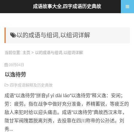
成语故事大全,四字成语历史典故
以的成语与组词,以组词详解
当前位置:
主页
> 以的成语与组词,以组词详解
09月04日
以逸待劳
四字成语解释及历史典故
成语“以逸待劳”拼音yǐ yì dài láo“以逸待劳”释义逸：安闲；
劳：疲劳。指在战争中做好充分准备，养精蓄锐，等疲乏的
敌人来犯时给以迎头痛击。成语“以逸待劳”典故西汉末年，
陇甘军阀隗嚣脱离刘秀，去投靠在四川称帝的公孙述。刘
秀...