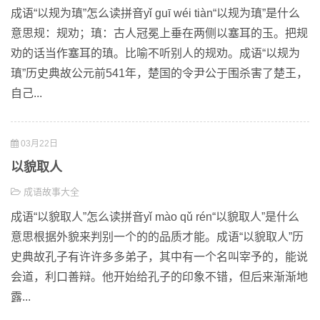
成语“以规为瑱”怎么读拼音yǐ guī wéi tiàn“以规为瑱”是什么
意思规：规劝；瑱：古人冠冕上垂在两侧以塞耳的玉。把规
劝的话当作塞耳的瑱。比喻不听别人的规劝。成语“以规为
瑱”历史典故公元前541年，楚国的令尹公于围杀害了楚王，
自己...
03月22日
以貌取人
成语故事大全
成语“以貌取人”怎么读拼音yǐ mào qǔ rén“以貌取人”是什么
意思根据外貌来判别一个的的品质才能。成语“以貌取人”历
史典故孔子有许许多多弟子，其中有一个名叫宰予的，能说
会道，利口善辩。他开始给孔子的印象不错，但后来渐渐地
露...