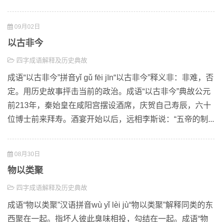
09月02日
以古非今
四字成语解释及历史典故
成语“以古非今”拼音yǐ gǔ fēi jīn“以古非今”释义非：非难，否
定。用历史故事抨击当前的政治。成语“以古非今”典故公元
前213年，秦始皇在咸阳宫摆设酒席，庆贺自己寿辰，六十
位博士前来拜寿。酒宴开始以后，远相李斯说：“五帝的制...
08月30日
物以类聚
四字成语解释及历史典故
成语“物以类聚”汉语拼音wù yǐ lèi jù“物以类聚”解释同类的东
西聚在一起。指坏人彼此臭味相投，勾结在一起。成语“物