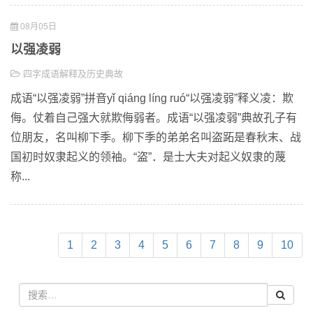
08月05日
以强凌弱
四字成语解释及历史典故
成语“以强凌弱”拼音yǐ qiáng líng ruó“以强凌弱”释义凌：欺
侮。仗着自己强大就欺侮弱者。成语“以强凌弱”典故孔子有
位朋友，名叫柳下季。柳下季的弟弟名叫盗跖是春秋末、战
国初时奴隶起义的领袖。“盗”．是士大夫对起义奴隶的蔑
称...
1
2
3
4
5
6
7
8
9
10