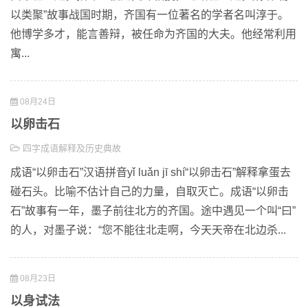
以类聚”故事战国时期，齐国有一位著名的学者名叫淳于。
他博学多才，能言善辩，被任命为齐国的大夫。他经常利用
寓...
08月24日
以卵击石
四字成语解释及历史典故
成语“以卵击石”汉语拼音yǐ luǎn jī shí“以卵击石”解释拿蛋去
碰石头。比喻不估计自己的力量，自取灭亡。成语“以卵击
石”故事有一年，墨子前往北方的齐国。途中遇见一个叫“曰”
的人，对墨子说：“您不能往北走啊，今天天帝在北边杀...
08月23日
以身试法