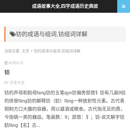
成语故事大全,四字成语历史典故
钫的成语与组词,钫组词详解
当前位置:
主页
> 钫的成语与组词,钫组词详解
06月01日
钫
汉字大全
钫的声母和韵母fang钫的五笔qyn钫偏旁部首钅钫有几画9钫
的拼音fāng钫的解释钫（鈁）fāng一种放射性元素。古代青
铜制方口大腹的容器，用以盛酒或粮食。古代指无足的鼎，
今指锅一类的器皿。笔画数：9；部首：钅；钫-说文解字钫
鈁fāng【名】古...