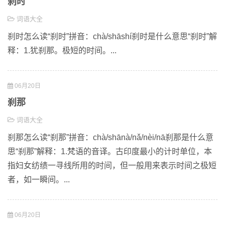
刹时
词语大全
刹时怎么读“刹时”拼音：chà/shāshí刹时是什么意思“刹时”解
释：1.犹刹那。极短的时间。...
06月20日
刹那
词语大全
刹那怎么读“刹那”拼音：chà/shānà/nǎ/nèi/nā刹那是什么意
思“刹那”解释：1.梵语的音译。古印度最小的计时单位，本
指妇女纺绩一寻线所用的时间，但一般用来表示时间之极短
者，如一瞬间。...
06月20日