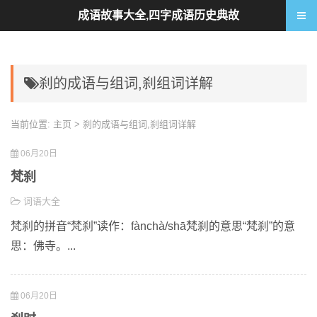
成语故事大全,四字成语历史典故
刹的成语与组词,刹组词详解
当前位置:
主页
> 刹的成语与组词,刹组词详解
06月20日
梵刹
词语大全
梵刹的拼音“梵刹”读作：fànchà/shā梵刹的意思“梵刹”的意
思：佛寺。...
06月20日