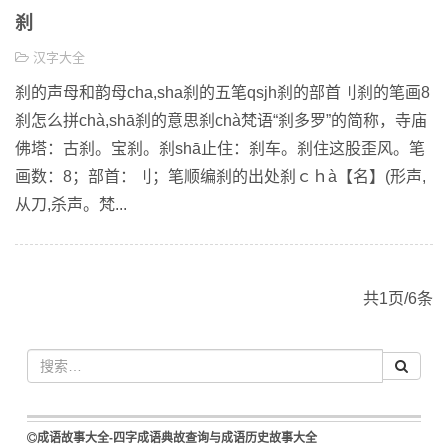
刹
汉字大全
刹的声母和韵母cha,sha刹的五笔qsjh刹的部首刂刹的笔画8
刹怎么拼chà,shā刹的意思刹chà梵语“刹多罗”的简称，寺庙
佛塔：古刹。宝刹。刹shā止住：刹车。刹住这股歪风。笔
画数：8；部首：刂；笔顺编刹的出处刹ｃｈà【名】(形声,
从刀,杀声。梵...
共1页/6条
成语故事大全-四字成语典故查询与成语历史故事大全