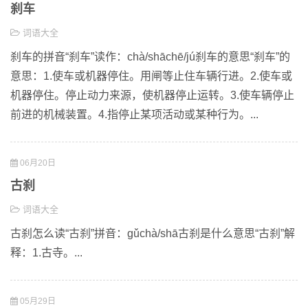
刹车
词语大全
刹车的拼音“刹车”读作：chà/shāchē/jú刹车的意思“刹车”的
意思：1.使车或机器停住。用闸等止住车辆行进。2.使车或
机器停住。停止动力来源，使机器停止运转。3.使车辆停止
前进的机械装置。4.指停止某项活动或某种行为。...
06月20日
古刹
词语大全
古刹怎么读“古刹”拼音：gǔchà/shā古刹是什么意思“古刹”解
释：1.古寺。...
05月29日