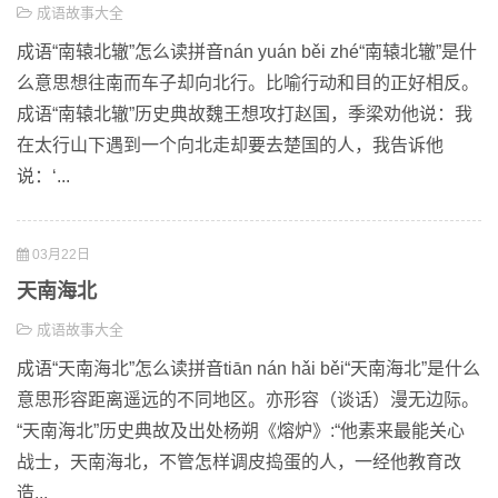
成语故事大全
成语“南辕北辙”怎么读拼音nán yuán běi zhé“南辕北辙”是什
么意思想往南而车子却向北行。比喻行动和目的正好相反。
成语“南辕北辙”历史典故魏王想攻打赵国，季梁劝他说：我
在太行山下遇到一个向北走却要去楚国的人，我告诉他
说：‘...
03月22日
天南海北
成语故事大全
成语“天南海北”怎么读拼音tiān nán hǎi běi“天南海北”是什么
意思形容距离遥远的不同地区。亦形容（谈话）漫无边际。
“天南海北”历史典故及出处杨朔《熔炉》:“他素来最能关心
战士，天南海北，不管怎样调皮捣蛋的人，一经他教育改
造...