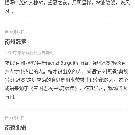
根深叶茂的大槐树，盛夏之夜，月明星稀，树影婆娑，晚风
习...
08月19日
南州冠冕
四字成语解释及历史典故
成语“南州冠冕”拼音nán zhōu guān miǎn“南州冠冕”释义南
方人才中杰出的人。指才识出众的人。成语“南州冠冕”典故
“南州冠冕”这则成语的意思是用来赞誉才识卓绝的人。这个
成语来源于《三国志.蜀书.庞统传》，征甚异之，称统当为
南州...
08月15日
南辕北辙