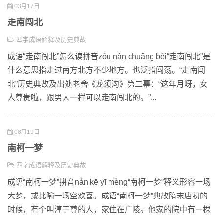
03月17日
走南闯北
四字成语解释及历史典故
成语“走南闯北”怎么读拼音zǒu nán chuǎng běi“走南闯北”是
什么意思指走过南方北方不少地方。也泛指闯荡。“走南闯
北”历史典故及出处老舍《龙须沟》第二幕：“这年月呀，女
人尊贵啦，跟男人一样可以走南闯北的。”...
08月19日
南柯一梦
四字成语解释及历史典故
成语“南柯一梦”拼音nán kē yī mèng“南柯一梦”释义形容一场
大梦，或比喻一场空欢喜。成语“南柯一梦”典故隋末唐初的
时候，有个叫淳于尊的人，家住在广陵。他家的院中有一棵