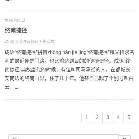
08月05日
终南捷径
四字成语解释及历史典故
成语“终南捷径”拼音zhōng nán jié jìng“终南捷径”释义指求名
利的最近便是门路。也比喻达到目的的便捷途径。成语“终
南捷径”典故唐代的时候，有位叫司马承祯的人，在都城长
安南边的终南山里，住了几十年。他替自己起了个别号叫白
云，...
1
2
3
4
5