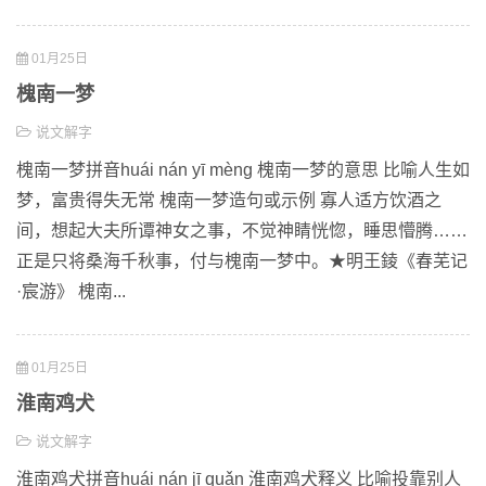
01月25日
槐南一梦
说文解字
槐南一梦拼音huái nán yī mèng 槐南一梦的意思 比喻人生如
梦，富贵得失无常 槐南一梦造句或示例 寡人适方饮酒之
间，想起大夫所谭神女之事，不觉神睛恍惚，睡思懵腾……
正是只将桑海千秋事，付与槐南一梦中。★明王錂《春芜记
·宸游》 槐南...
01月25日
淮南鸡犬
说文解字
淮南鸡犬拼音huái nán jī quǎn 淮南鸡犬释义 比喻投靠别人