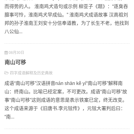
而得势的人。 淮南鸡犬造句或示例 柳亚子《题》：“逐臭吞
膻事可怜，淮南鸡犬早成仙。” 淮南鸡犬成语故事 汉高祖刘
邦的孙子淮南王刘安十分信奉道教，为了长生不老，他找到
八公仙...
08月30日
南山可移
四字成语解释及历史典故
成语“南山可移”汉语拼音nán shān kě yí“南山可移”解释南
山：终南山。比喻已经定案，不可更改。成语“南山可移”故
事“南山可移”这则成语的意思是表示铁案已定，终无改变。
这个成语来源于《旧唐书.李元铉传》，元铉大署判后曰：
“南...