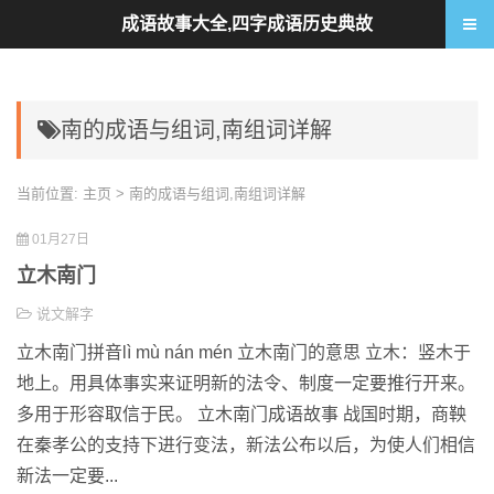
成语故事大全,四字成语历史典故
南的成语与组词,南组词详解
当前位置:
主页
> 南的成语与组词,南组词详解
01月27日
立木南门
说文解字
立木南门拼音lì mù nán mén 立木南门的意思 立木：竖木于
地上。用具体事实来证明新的法令、制度一定要推行开来。
多用于形容取信于民。 立木南门成语故事 战国时期，商鞅
在秦孝公的支持下进行变法，新法公布以后，为使人们相信
新法一定要...