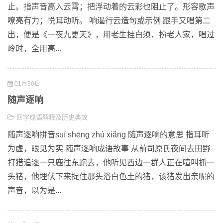
止。指声音高入云霄；把浮动着的云彩也阻止了。形容歌声
嘹亮有力；悦耳动听。 响遏行云造句或示例 跟手又唱第二
出，便是《一夜九更天》，用老生挂白须，扮老人家，唱过
岭时，全用高...
01月30日
随声逐响
四字成语解释及历史典故
随声逐响拼音suí shēng zhú xiǎng 随声逐响的意思 指耳听
为虚，眼见为实 随声逐响成语故事 从前司原氏夜间去田野
打猎追逐一只鹿往东跑去，他听见西边一群人正在喧叫抓一
头猪，他埋伏下来捉住那头浴白色土的猪，该猪发出亲昵的
声音，以为是...