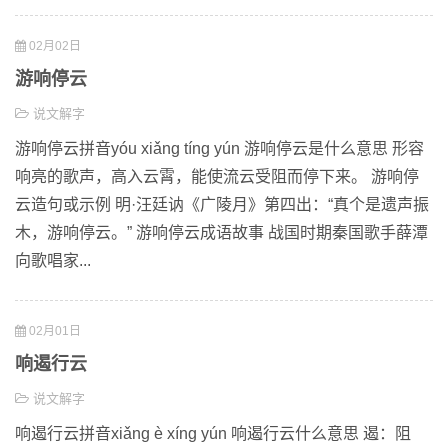
02月02日
游响停云
说文解字
游响停云拼音yóu xiǎng tíng yún 游响停云是什么意思 形容
响亮的歌声，高入云霄，能使流云受阻而停下来。 游响停
云造句或示例 明·汪廷讷《广陵月》第四出：“真个是遗声振
木，游响停云。” 游响停云成语故事 战国时期秦国歌手薛潭
向歌唱家...
02月01日
响遏行云
说文解字
响遏行云拼音xiǎng è xíng yún 响遏行云什么意思 遏：阻