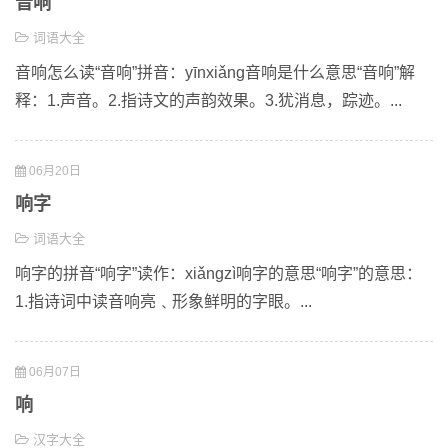
音响
词语大全
音响怎么读“音响”拼音：yīnxiǎng音响是什么意思“音响”解
释：1.声音。2.指诗文的声韵效果。3.犹消息，踪迹。...
06月20日
响字
词语大全
响字的拼音“响字”读作：xiǎngzì响字的意思“响字”的意思：
1.指诗词中读音响亮﹑形象鲜明的字眼。...
06月07日
响
汉字大全