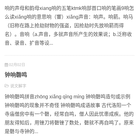
响的声母和韵母xiang响的五笔ktmk响部首口响的笔画9响怎
么读xiǎng响的意思响（響）xiǎng声音：响声。响箭。响马
（旧称在路上抢劫财物的强盗，因抢劫时先放响箭而得
名）。音响（a.声音，多就声音所产生的效果说；b.泛称收
音、录音、扩音等设...
02月02日
钟响磬鸣
说文解字
钟响磬鸣拼音zhōng xiǎng qìng míng 钟响磬鸣造句或示例
钟响磬鸣的现象并不奇怪 钟响磬鸣成语故事 古代洛阳一个
寺庙僧房中有一个磬，经常自鸣，僧人因此忧患成疾。他的
朋友得知后，用锉刀将磬锉了数处，磬就不再自鸣了。原来
是磬与寺钟的...