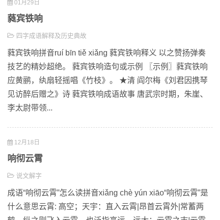
01月29日
蕤宾铁响
四字成语解释及历史典故
蕤宾铁响拼音ruí bīn tiě xiǎng 蕤宾铁响释义 以之赞扬弹奏
技艺的精妙超绝。 蕤宾铁响造句或示例 〖示例〗蕤宾铁响
应黄鹂，纨扇轻摇唱《竹枝》。 ★清 阎尔梅《刘君因携琴
见访醉后赠之》诗 蕤宾铁响成语故事 唐武宗时期，朱崖、
李太尉带领...
12月18日
响彻云霄
说文解字
成语“响彻云霄”怎么读拼音xiǎng chè yún xiāo“响彻云霄”是
什么意思云霄: 高空；天宇：直入云霄|昂首云霄外|常蓄两