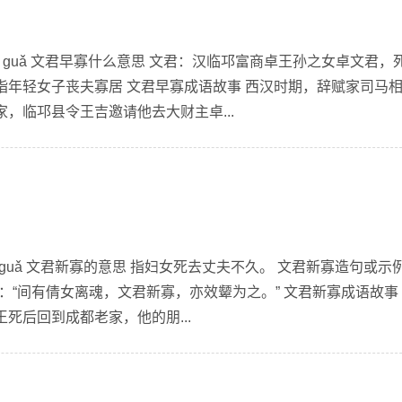
zǎo guǎ 文君早寡什么意思 文君：汉临邛富商卓王孙之女卓文君，
指年轻女子丧夫寡居 文君早寡成语故事 西汉时期，辞赋家司马
，临邛县令王吉邀请他去大财主卓...
xīn guǎ 文君新寡的意思 指妇女死去丈夫不久。 文君新寡造句或示例
：“间有倩女离魂，文君新寡，亦效颦为之。” 文君新寡成语故事
死后回到成都老家，他的朋...