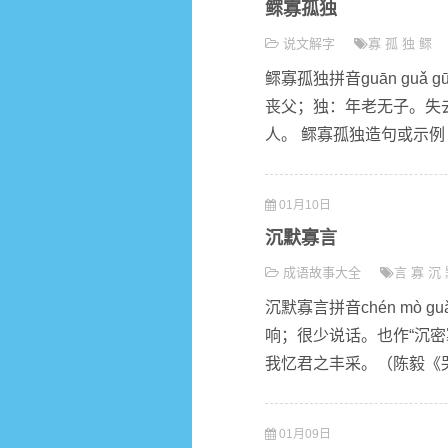
鳏寡孤独
说文解字
寡
孤
独
鳏
鳏寡孤独拼音guān gu
丧父；独：年老无子。失
人。 鳏寡孤独造句或示例 
01月10日
沉默寡言
成语故事大全
言
寡
沉
沉默寡言拼音chén mò
响；很少说话。也作“沉密
我忆君之丰采。（陈毅《哭
01月09日