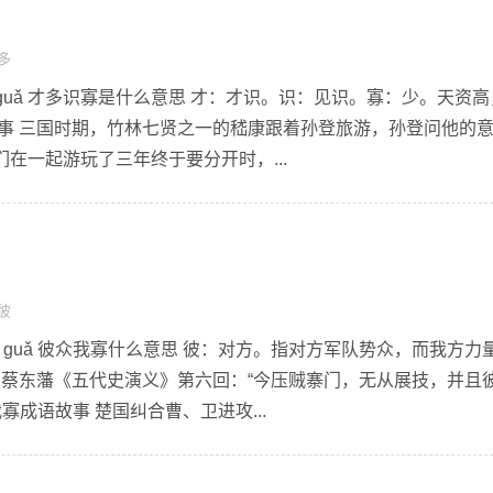
多
shí guǎ 才多识寡是什么意思 才：才识。识：见识。寡：少。天资
故事 三国时期，竹林七贤之一的嵇康跟着孙登旅游，孙登问他的
在一起游玩了三年终于要分开时，...
彼
 wǒ guǎ 彼众我寡什么意思 彼：对方。指对方军队势众，而我方力
 蔡东藩《五代史演义》第六回：“今压贼寨门，无从展技，并且
寡成语故事 楚国纠合曹、卫进攻...