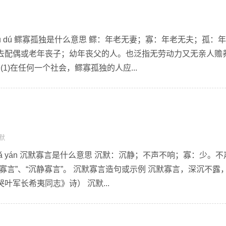
ǎ gū dú 鳏寡孤独是什么意思 鳏：年老无妻；寡：年老无夫；孤：
去配偶或老年丧子；幼年丧父的人。也泛指无劳动力又无亲人赡
(1)在任何一个社会，鳏寡孤独的人应...
默
 guǎ yán 沉默寡言是什么意思 沉默：沉静；不声不响；寡：少。
寡言”、“沉静寡言”。 沉默寡言造句或示例 沉默寡言，深沉不露
叶军长希夷同志》诗） 沉默...