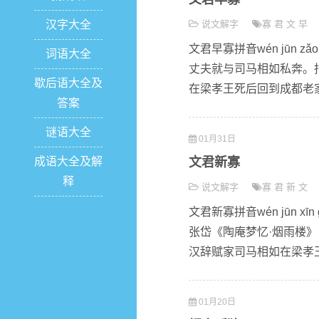
汉字大全
说文解字
寡
君
文
早
文君早寡拼音wén jūn 
词语大全
丈夫就与司马相如私奔。
歇后语大全及
在梁孝王死后回到成都老家
答案
谜语大全
01月31日
成语大全及解
文君新寡
释
说文解字
寡
君
新
文
文君新寡拼音wén jūn 
张岱《陶庵梦忆·烟雨楼》
汉辞赋家司马相如在梁孝王
01月20日