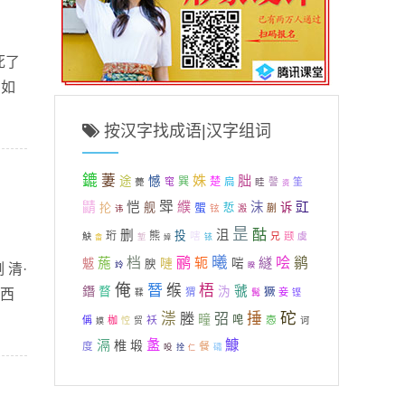
死了
相如
按汉字找成语|汉字组词
鏕
萋
姝
胐
途
憾
巽
楚
薨
窀
扃
眭
謦
筀
资
斝
纀
鼱
恺
沫
豇
抡
舰
蜰
诉
悊
铉
蒯
溵
讳
昰
酤
删
沮
珩
熊
投
嗐
兄
颋
虞
觖
堑
铱
畬
嫜
曦
档
鹂
哙
轭
繸
鹟
葹
魃
嗹
啱
腴
竛
 清·
睽
俺
朁
缑
梧
鐕
虢
瞀
沩
獗
 西
猬
妾
鞣
髯
铿
砣
漴
塍
捶
弨
疃
袄
唣
悫
偁
枷
悾
贸
诃
嫫
滆
盠
鱇
椎
塅
餐
度
吺
礵
拴
仁