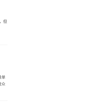
高，但
意
量单
彼众