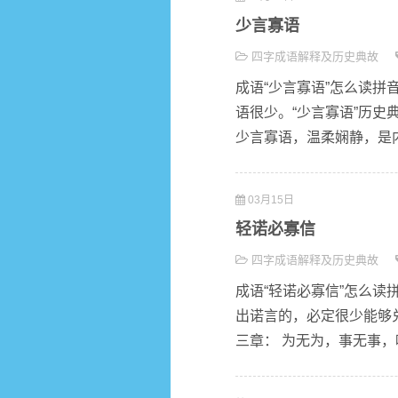
少言寡语
四字成语解释及历史典故
成语“少言寡语”怎么读拼音s
语很少。“少言寡语”历史
少言寡语，温柔娴静，是内心
03月15日
轻诺必寡信
四字成语解释及历史典故
成语“轻诺必寡信”怎么读拼音 
出诺言的，必定很少能够
三章： 为无为，事无事，