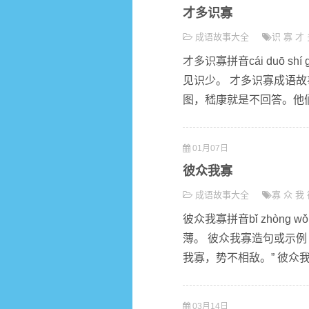
才多识寡
成语故事大全
识
寡
才
才多识寡拼音cái duō 
见识少。 才多识寡成语
图，嵇康就是不回答。他们
01月07日
彼众我寡
成语故事大全
寡
众
我
彼众我寡拼音bǐ zhòng
薄。 彼众我寡造句或示例
我寡，势不相敌。” 彼众我
03月14日