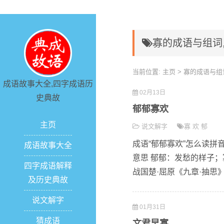
寡的成语与组词
当前位置:
主页
> 寡的成语与组
成语故事大全,四字成语历
02月13日
史典故
郁郁寡欢
主页
说文解字
寡
欢
郁
成语“郁郁寡欢”怎么读拼音 y
成语故事大全
意思 郁郁：发愁的样子；
四字成语解释
战国楚·屈原《九章·抽思》
及历史典故
说文解字
01月31日
猜成语
文君早寡