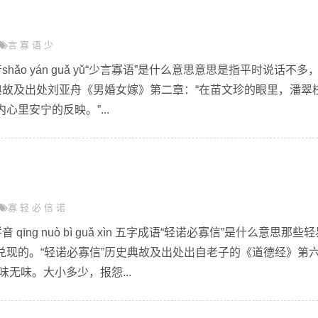
言
寡
语
少
hǎo yán guǎ yǔ“少言寡语”是什么意思意思是指平时说话不多
典故及出处刘亚舟《男婚女嫁》第二章：“在苗文珍的眼里，潘翠
里安宁的反映。”...
寡
轻
必
信
诺
qīng nuò bì guǎ xìn 五字成语“轻诺必寡信”是什么意思那些
兑现的。“轻诺必寡信”历史典故及出处出自老子的《道德经》第
味无味。大小多少，报怨...