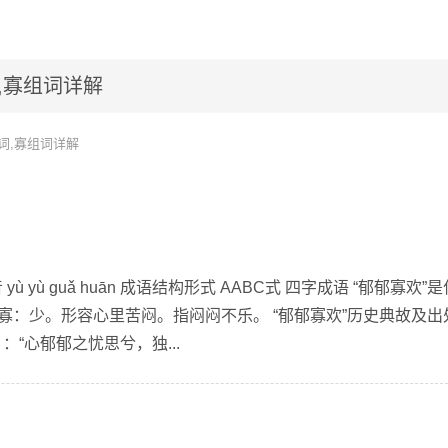
,寡组词详解
词,寡组词详解
ù yù guǎ huān 成语结构形式 AABC式 四字成语 “郁郁寡欢”
寡：少。形容心里苦闷。指闷闷不乐。 “郁郁寡欢”历史典故及出
：“心郁郁之忧思兮，独...