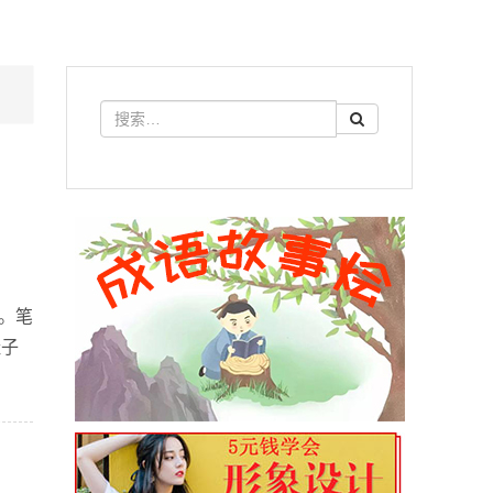
屣。笔
鞋子