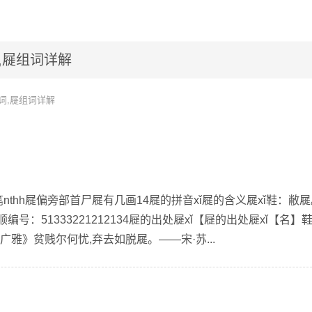
,屣组词详解
词,屣组词详解
nthh屣偏旁部首尸屣有几画14屣的拼音xǐ屣的含义屣xǐ鞋：敝
号：51333221212134屣的出处屣xǐ【屣的出处屣xǐ【名】
《广雅》贫贱尔何忧,弃去如脱屣。——宋·苏...