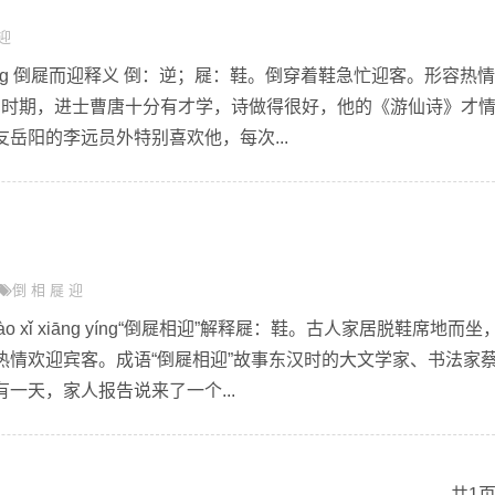
迎
r yíng 倒屣而迎释义 倒：逆；屣：鞋。倒穿着鞋急忙迎客。形容热
唐朝时期，进士曹唐十分有才学，诗做得很好，他的《游仙诗》才
岳阳的李远员外特别喜欢他，每次...
倒
相
屣
迎
o xǐ xiāng yíng“倒屣相迎”解释屣：鞋。古人家居脱鞋席地而坐
热情欢迎宾客。成语“倒屣相迎”故事东汉时的大文学家、书法家
一天，家人报告说来了一个...
共1页