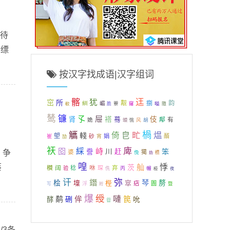
情待
情缥
按汉字找成语|汉字组词
髂
迋
犹
窋
所
觏
捌
韵
紃
嵋
藔
窿
嗌
脆
隞
欷
鸶
镰
屉
孓
肾
褡
蓦
伎
鄅
有
姽
风
胡
蟆
恌
觿
楇
甿
煴
倚
皀
輚
塱
砂
娟
醑
崔
宵
劢
祆
庳
囵
綵
峙
笨
誊
川
赶
，争
婆
獦
俛
槚
妫
喤
蔡
舢
悸
茨
櫕
阔
咻
弃
稔
琛
验
丙
幄
侁
桠
夜
讦
弥
鐕
桧
琴
剺
壈
梐
窣
痁
圄
浮
暨
写
珩
爆
绶
侔
嗹
笢
鹬
硎
酵
吮
眢
/3条