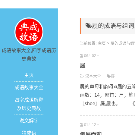
屣的成语与组词
当前位置:
主页
> 屣的成语与组
成语故事大全,四字成语历
06月02日
史典故
屣
主页
汉字大全
屣
屣的声母和韵母xi屣的五笔
成语故事大全
画数：14；部首：尸；笔顺编
四字成语解释
〖shoe〗屣,履也。——
及历史典故
说文解字
01月12日
猜成语
倒屣而迎