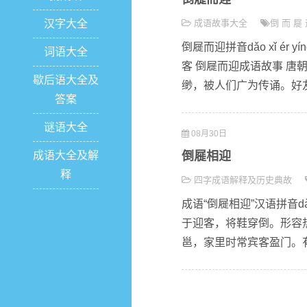
汉字大全
成语故事大全
倒
而
屣
倒屣而迎拼音dǎo xǐ é
词语大全
客 倒屣而迎成语故事 
歇后语大全及
缈，被人们广为传诵。好友
答案
谜语大全
08月30日
成语大全及解
倒屣相迎
释
四字成语解释及历史典故
成语“倒屣相迎”汉语拼音dà
于迎客，将鞋穿倒。形容
邕，家里时常宾客盈门。有