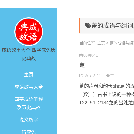
萐的成语与组词
当前位置:
主页
> 萐的成语与组
成语故事大全,四字成语历
06月04日
史典故
萐
主页
汉字大全
萐
萐的声母和韵母sha萐的
成语故事大全
（f?）〕古书上说的一种
四字成语解释
12215112134萐的出处
及历史典故
说文解字
猜成语