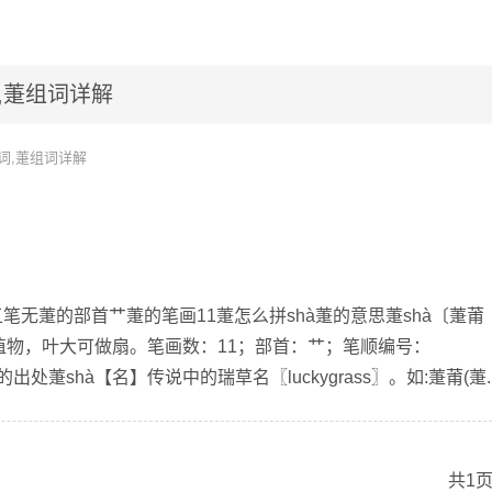
,萐组词详解
词,萐组词详解
五笔无萐的部首艹萐的笔画11萐怎么拼shà萐的意思萐shà〔萐莆
植物，叶大可做扇。笔画数：11；部首：艹；笔顺编号：
萐的出处萐shà【名】传说中的瑞草名〖luckygrass〗。如:萐莆(萐..
共1页