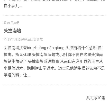
自小鹿儿...
01月30日
头撞南墙
四字成语解释及历史典故
头撞南墙拼音tóu zhuàng nán qiáng 头撞南墙什么意思 撞：
撞击。指认死理 头撞南墙造句或示例 你不要在这里头撞南
墙钻牛角尖了 头撞南墙成语故事 从前山东淄川县的王生从
小相信道术，跑到崂山学道术。道士见他娇生惯养认为不是
学道的料，让...
共1页/10条