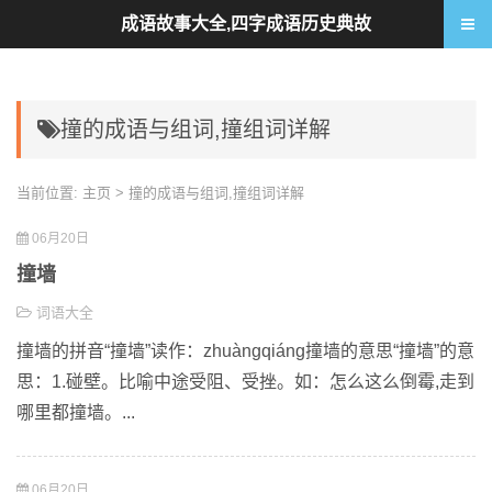
成语故事大全,四字成语历史典故
撞的成语与组词,撞组词详解
当前位置:
主页
> 撞的成语与组词,撞组词详解
06月20日
撞墙
词语大全
撞墙的拼音“撞墙”读作：zhuàngqiáng撞墙的意思“撞墙”的意
思：1.碰壁。比喻中途受阻、受挫。如：怎么这么倒霉,走到
哪里都撞墙。...
06月20日