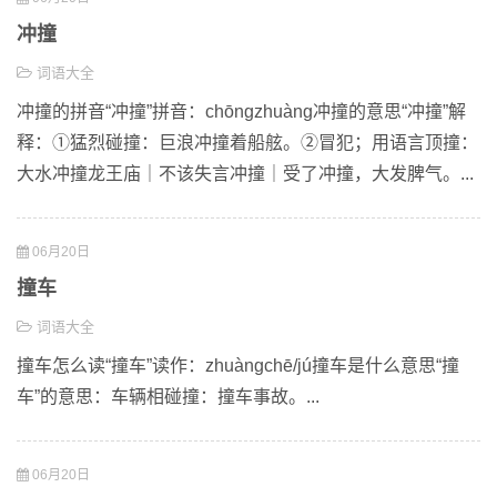
冲撞
词语大全
冲撞的拼音“冲撞”拼音：chōngzhuàng冲撞的意思“冲撞”解
释：①猛烈碰撞：巨浪冲撞着船舷。②冒犯；用语言顶撞：
大水冲撞龙王庙｜不该失言冲撞｜受了冲撞，大发脾气。...
06月20日
撞车
词语大全
撞车怎么读“撞车”读作：zhuàngchē/jú撞车是什么意思“撞
车”的意思：车辆相碰撞：撞车事故。...
06月20日