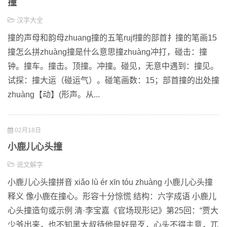
撞
汉字大全
撞的声母和韵母zhuang撞的五笔rujf撞的部首扌撞的笔画15
撞怎么拼zhuàng撞是什么意思撞zhuàng冲打，碰击：撞
钟。撞车。撞击。顶撞。冲撞。碰见，无意中遇到：撞见。
试探：撞大运（碰运气）。碰笔画数：15；部首撞的出处撞
zhuàng【动】(形声。从...
02月18日
小鹿儿心头撞
说文解字
小鹿儿心头撞拼音 xiǎo lù ér xīn tóu zhuàng 小鹿儿心头撞
释义 像小鹿在撞心。形容十分惊慌 结构：六字成语 小鹿儿
心头撞造句或示例 清·李宝嘉《官场现形记》第25回：“贾大
少爷出来，也不知黑大叔待他是好是歹，心头不得主意，兀