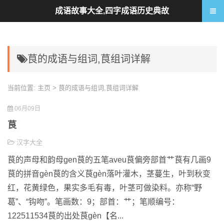
成语故事大全,四字成语历史典故
茛的成语与组词,茛组词详解
当前位置:
主页
> 茛的成语与组词,茛组词详解
06月09日
茛
汉字大全
茛的声母和韵母gen茛的五笔aveu茛偏旁部首艹茛有几画9
茛的拼音gèn茛的含义茛gèn落叶灌木，茎蔓生，叶到秋变
红，花黄绿色，果实多毛有毒，叶茎可做染料。亦称“野
葛”、“钩吻”。笔画数：9；部首：艹；笔顺编号：
122511534茛的出处茛gèn【名...