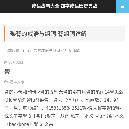
成语故事大全,四字成语历史典故
膂的成语与组词,膂组词详解
当前位置:
主页
> 膂的成语与组词,膂组词详解
06月02日
膂
汉字大全
膂的声母和韵母lv膂的五笔无膂的部首月膂的笔画14膂怎么
拼lǚ膂简介膂lǚ脊梁骨：膂力（体力）。笔画数：14；部
首：月；笔顺编号：41533135342511膂-说文解字膂lǚ膂-
说文解字膂lǚ【名】(形声。从肉,旅声。本义:脊梁骨)同本义
〖backbone〗膂,篆文吕...