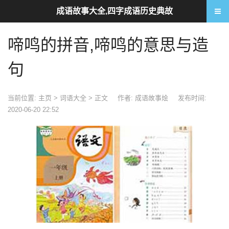
成语故事大全,四字成语历史典故
啼鸣的拼音,啼鸣的意思与造
句
当前位置:
主页
>
词语大全
> 正文
作者: 成语故事烩
发布时间:
2020-06-20 22:52