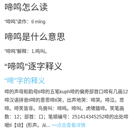
啼鸣怎么读
“啼鸣”读作：tí míng
啼鸣是什么意思
“啼鸣”解释：1.鸣叫。
“啼鸣”逐字释义
“啼”字的释义
啼的声母和韵母ti啼的五笔kuph啼的偏旁部首口啼有几画12
啼汉语拼音tí啼的意思啼tí哭，出声地哭：啼哭。啼泣。悲
啼。啼笑皆非。鸟兽叫：啼鸣。啼叫。虎啸猿啼。笑笔画
数：12；部首：口；笔顺编号：251414345252啼的出处啼
嗁tí【动】(形声。从...
>>点击查看详情