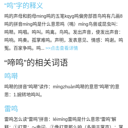
“鸣”字的释义
鸣的声母和韵母ming鸣的五笔kqyg鸣偏旁部首鸟鸣有几画8
鸣的拼音míng鸣是什么意思鸣（鳴）míng鸟兽或昆虫叫：
鸣啭。鸣唱。鸣叫。鸣禽。鸟鸣。发出声音，使发出声音：
鸣响。鸣奏。孤掌难鸣。声明，发表意见、情感：鸣谢。鸣
冤。百家争鸣。鸣...
>>点击查看详情
“啼鸣”的相关词语
鸣啭
鸣啭的拼音“鸣啭”读作：míngzhuàn鸣啭的意思“鸣啭”的意
思：1.婉转地鸣叫。
雷鸣
雷鸣怎么读“雷鸣”拼音：léimíng雷鸣是什么意思“雷鸣”解
释：①打雷：～电闪。②像打雷那么响（多用于掌声）：掌