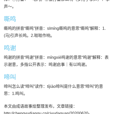
声～。
嘶鸣
嘶鸣的拼音“嘶鸣”拼音：sīmíng嘶鸣的意思“嘶鸣”解释：1.
(马)引声长鸣。2.咝咝作响。
鸣谢
鸣谢的拼音“鸣谢”拼音：míngxiè鸣谢的意思“鸣谢”解释：表
示谢意，多指公开表示：鸣谢启事｜有以鸣谢。
啼叫
啼叫怎么读“啼叫”读作：tíjiào啼叫是什么意思“啼叫”的意
思：1.鸣叫。
本文由成语故事烩整理发布，文章链接：
http://chengyudiangu.cn/ciyudaquan/20200620-