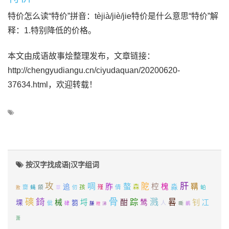
特价怎么读“特价”拼音：tèjià/jiè/jie特价是什么意思“特价”解
释：1.特别降低的价格。
本文由成语故事烩整理发布，文章链接：
http://chengyudiangu.cn/ciyudaquan/20200620-
37634.html，欢迎转载！
按汉字找成语|汉字组词
肝
攻
啁
胙
螯
阸
追
椌
槐
淼
鞲
孩
森
齌
蝇
殣
倩
颌
覃
仞
鲌
败
磢
錡
骨
踪
溅
酣
晷
钊
械
埒
鸶
堁
篘
冮
佌
人
硉
膁
嘶
枻
涕
鹚
萧