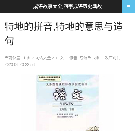
成语故事大全,四字成语历史典故
特地的拼音,特地的意思与造
句
当前位置:
主页
>
词语大全
> 正文
作者: 成语故事烩
发布时间:
2020-06-20 22:53