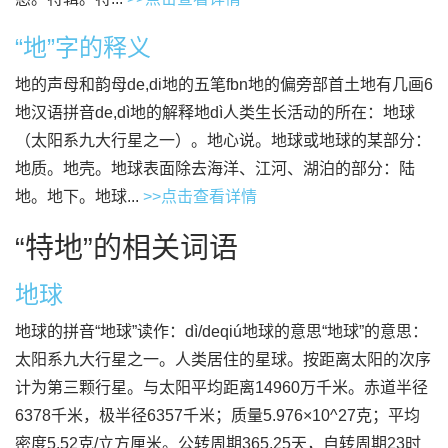
“地”字的释义
地的声母和韵母de,di地的五笔fbn地的偏旁部首土地有几画6
地汉语拼音de,dì地的解释地dì人类生长活动的所在：地球
（太阳系九大行星之一）。地心说。地球或地球的某部分：
地质。地壳。地球表面除去海洋、江河、湖泊的部分：陆
地。地下。地球...
>>点击查看详情
“特地”的相关词语
地球
地球的拼音“地球”读作：dì/deqiú地球的意思“地球”的意思：
太阳系九大行星之一。人类居住的星球。按距离太阳的次序
计为第三颗行星。与太阳平均距离14960万千米。赤道半径
6378千米，极半径6357千米；质量5.976×10^27克；平均
密度5.52克/立方厘米。公转周期365.25天，自转周期23时