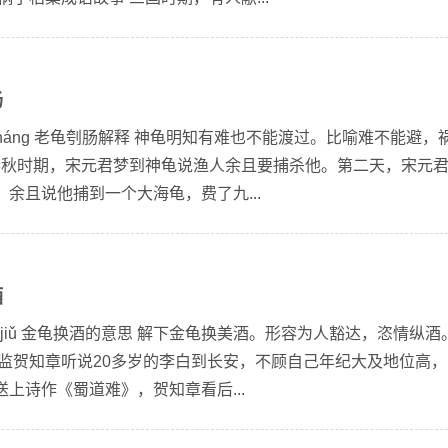
肠
kū cháng 老龟刳肠解释 神龟明知有难也不能渡过。比喻难不能避，
 春秋时期，宋元君梦到神龟说渔人余且要捕杀他。第二天，宋元
余且说他捕到一个大海龟，费了九...
酒
huàn jiǔ 金龟换酒的意思 解下金龟换美酒。形容为人豁达，恣情纵酒
书监贺知章听说20多岁的李白到长安，不顾自己年纪大及地位高，
上诗作《蜀道难》，贺知章看后...