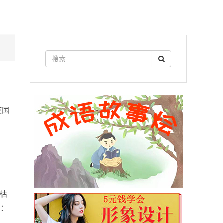
使国
于枯
构：