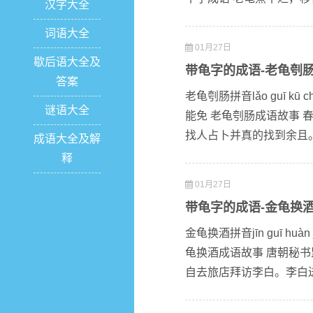
汉字大全
词语大全
01月27日
歇后语大全及
带龟字的成语-老龟刳
答案
老龟刳肠拼音lǎo guī 
谜语大全
能免 老龟刳肠成语故事
找人占卜并真的找到余且。
成语大全及解
释
01月27日
带龟字的成语-金龟换
金龟换酒拼音jīn guī 
龟换酒成语故事 唐朝秘
自去旅店拜访李白。李白送