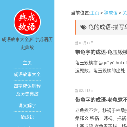
当前位置:
主页
>
猜成语
>
关
龟的成语-描写
成语故事大全,四字成语历
01月17日
史典故
带龟字的成语-龟玉毁
主页
龟玉毁椟拼音guī yù 
运毁败。龟玉毁椟的出处《
成语故事大全
四字成语解释
02月18日
及历史典故
带龟字的成语-老龟煮
说文解字
老龟煮不烂，移祸于枯桑拼音 lǎo
猜成语
桑释义 移祸：嫁祸。把
十字成语 老龟煮不烂，移