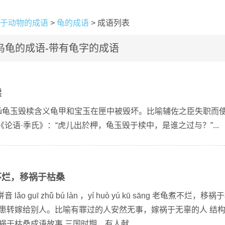
于动物的成语
>
龟的成语
> 成语列表
乌龟的成语-带有龟字的成语
椟
huǐ dú龟玉毁椟含义龟甲和宝玉在匣中被毁坏。比喻辅佐之臣失职而
论语·季氏》：“虎儿出於柙，龟玉毁于椟中，是谁之过与？”...
不烂，移祸于枯桑
 guī zhǔ bú làn ，yí huò yú kū sāng 老龟煮不烂，移祸
祸患转嫁给别人。比喻有罪过的人安然无事，嫁祸于无辜的人 结
祸于枯桑成语故事 三国时期，有人献...