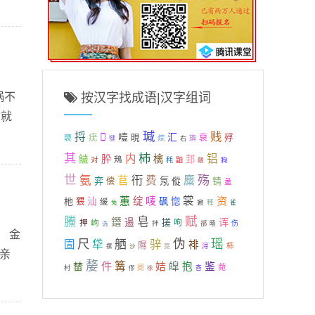
祸不
按汉字找成语|汉字组词
君就
瑊
贱
捋

噎
汇
疣
晛
裒
殍
褏
烷
旟
犍
右
其
杮
内
铝
肸
檎
鱥
邽
对
鴁
秏
鼬
狗
鷮
世
氨
衎
麋
殇
苢
费
弈
氖
傱
锖
偿
盠
唛
裳
资
蕙
绽
杝
汕
砜
惚
猥
缓
窘
释
兔
雀
鰧
赋
皂
鐕
诨
逿
搓
押
岣
呴
拌
伤
选
郤
曀
。 金
尺
伪
瑶
舾
骍
圁
牮
裶
隰
柿
沙
竟
浔
摞
亲
嫠
件
篝
鉴
榃
姞
皡
抱
菀
阌
村
橡
吝
僇