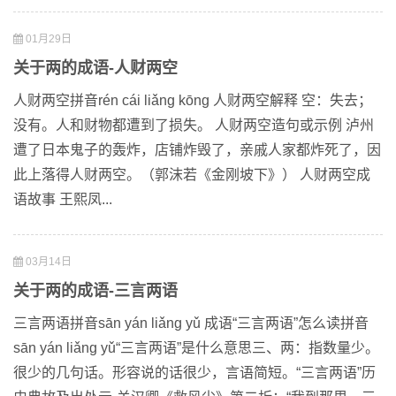
01月29日
关于两的成语-人财两空
人财两空拼音rén cái liǎng kōng 人财两空解释 空：失去；
没有。人和财物都遭到了损失。 人财两空造句或示例 泸州
遭了日本鬼子的轰炸，店铺炸毁了，亲戚人家都炸死了，因
此上落得人财两空。（郭沫若《金刚坡下》） 人财两空成
语故事 王熙凤...
03月14日
关于两的成语-三言两语
三言两语拼音sān yán liǎng yǔ 成语“三言两语”怎么读拼音
sān yán liǎng yǔ“三言两语”是什么意思三、两：指数量少。
很少的几句话。形容说的话很少，言语简短。“三言两语”历