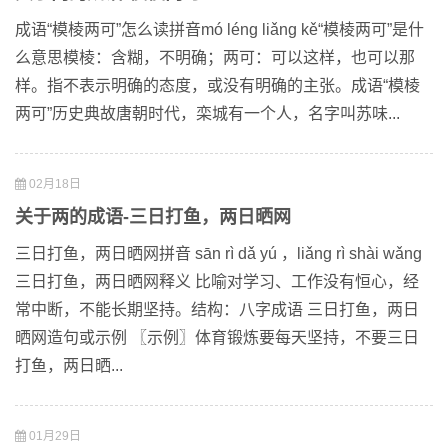
成语“模棱两可”怎么读拼音mó léng liǎng kě“模棱两可”是什
么意思模棱：含糊，不明确；两可：可以这样，也可以那
样。指不表示明确的态度，或没有明确的主张。成语“模棱
两可”历史典故唐朝时代，栾城有一个人，名字叫苏味...
02月18日
关于两的成语-三日打鱼，两日晒网
三日打鱼，两日晒网拼音 sān rì dǎ yú ，liǎng rì shài wǎng
三日打鱼，两日晒网释义 比喻对学习、工作没有恒心，经
常中断，不能长期坚持。结构：八字成语 三日打鱼，两日
晒网造句或示例 〖示例〗体育锻炼要每天坚持，不要三日
打鱼，两日晒...
01月29日