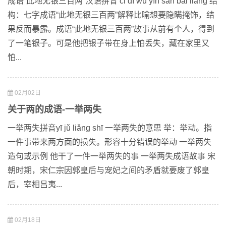
成语“此地无银三百两”汉语拼音 cǐ dì wú yín sān bǎi liǎng 结
构：七字成语“此地无银三百两”解释比喻想要隐瞒掩饰，结
果反而暴露。成语“此地无银三百两”故事从前有个人，得到
了一笔银子。可是他把银子带在身上怕丢失，藏在家里又
怕...
02月02日
关于两的成语-一举两失
一举两失拼音yī jǔ liǎng shī 一举两失的意思 举：举动。指
一件事带来两方面的损失。形容十分错误的举动 一举两失
造句或示例 他干了一件一举两失的事 一举两失成语故事 宋
朝时期，宋仁宗因郭皇后与宠妃之间的矛盾就要废了郭皇
后，宰相吕夷...
02月18日