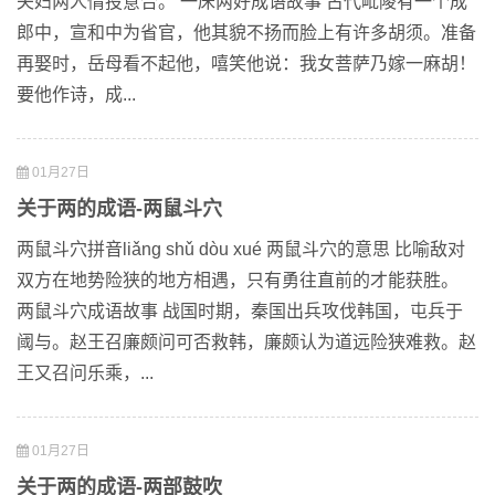
夫妇两人情投意合。 一床两好成语故事 古代毗陵有一个成
郎中，宣和中为省官，他其貌不扬而脸上有许多胡须。准备
再娶时，岳母看不起他，嘻笑他说：我女菩萨乃嫁一麻胡！
要他作诗，成...
01月27日
关于两的成语-两鼠斗穴
两鼠斗穴拼音liǎng shǔ dòu xué 两鼠斗穴的意思 比喻敌对
双方在地势险狭的地方相遇，只有勇往直前的才能获胜。
两鼠斗穴成语故事 战国时期，秦国出兵攻伐韩国，屯兵于
阈与。赵王召廉颇问可否救韩，廉颇认为道远险狭难救。赵
王又召问乐乘，...
01月27日
关于两的成语-两部鼓吹