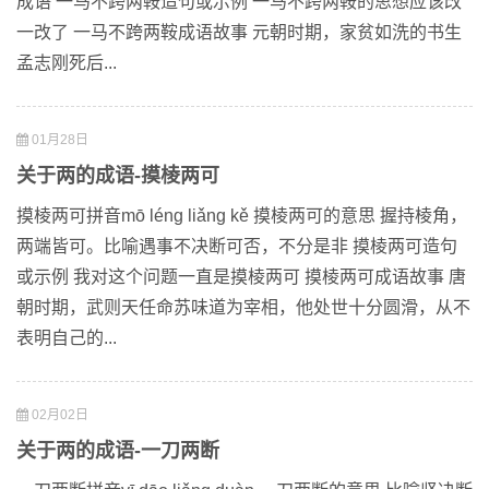
成语 一马不跨两鞍造句或示例 一马不跨两鞍的思想应该改
一改了 一马不跨两鞍成语故事 元朝时期，家贫如洗的书生
孟志刚死后...
01月28日
关于两的成语-摸棱两可
摸棱两可拼音mō léng liǎng kě 摸棱两可的意思 握持棱角，
两端皆可。比喻遇事不决断可否，不分是非 摸棱两可造句
或示例 我对这个问题一直是摸棱两可 摸棱两可成语故事 唐
朝时期，武则天任命苏味道为宰相，他处世十分圆滑，从不
表明自己的...
02月02日
关于两的成语-一刀两断