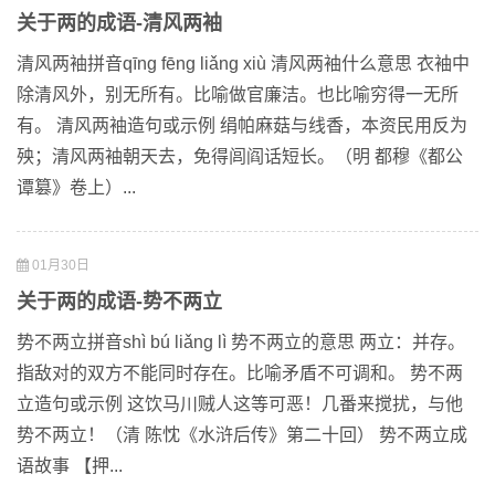
关于两的成语-清风两袖
清风两袖拼音qīng fēng liǎng xiù 清风两袖什么意思 衣袖中
除清风外，别无所有。比喻做官廉洁。也比喻穷得一无所
有。 清风两袖造句或示例 绢帕麻菇与线香，本资民用反为
殃；清风两袖朝天去，免得闾阎话短长。（明 都穆《都公
谭篡》卷上）...
01月30日
关于两的成语-势不两立
势不两立拼音shì bú liǎng lì 势不两立的意思 两立：并存。
指敌对的双方不能同时存在。比喻矛盾不可调和。 势不两
立造句或示例 这饮马川贼人这等可恶！几番来搅扰，与他
势不两立！（清 陈忱《水浒后传》第二十回） 势不两立成
语故事 【押...