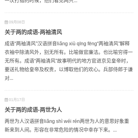
一次打猎的时候，他们看见两只...
09月08日
关于两的成语-两袖清风
成语“两袖清风”汉语拼音liǎng xiù qīng fēng“两袖清风”解释
衣袖中除清风外，别无所有。比喻做官廉洁。也比喻穷得一
无所有。成语“两袖清风”故事明代的地方官进京见皇帝时，
要送礼物给皇帝及权贵，以博取他们的欢心。兵部侍郎于谦
对...
01月17日
关于两的成语-两世为人
两世为人汉语拼音liǎng shì wéi rén两世为人的意思好象重
新来到人间。形容在非常危险的情况中幸存下来。...