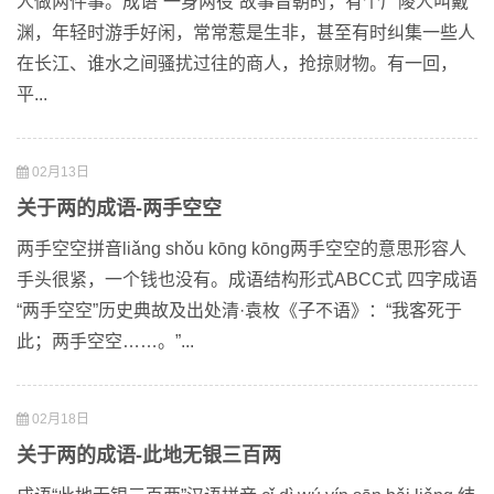
人做两件事。成语“一身两役”故事晋朝时，有个广陵人叫戴
渊，年轻时游手好闲，常常惹是生非，甚至有时纠集一些人
在长江、谁水之间骚扰过往的商人，抢掠财物。有一回，
平...
02月13日
关于两的成语-两手空空
两手空空拼音liǎng shǒu kōng kōng两手空空的意思形容人
手头很紧，一个钱也没有。成语结构形式ABCC式 四字成语
“两手空空”历史典故及出处清·袁枚《子不语》：“我客死于
此；两手空空……。”...
02月18日
关于两的成语-此地无银三百两