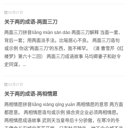
02月27日
关于两的成语-两面三刀
两面三刀拼音liǎng miàn sān dāo 两面三刀解释 当面一套、
背后一套；用两面派手法。比喻居心不良。 两面三刀造句
或示例 你这“两面三刀”的东西，我不稀罕。（清 曹雪芹《红
楼梦》第六十二回） 两面三刀成语故事 马均卿妻子和赵令
史同谋，...
01月27日
关于两的成语-两相情愿
两相情愿拼音liǎng xiāng qíng yuàn 两相情愿的意思 两方面
都愿意。 两相情愿造句或示例 搞合资企业必须两相情愿。
两相情愿成语故事 武则天当皇帝后十分骄傲，在寒冷的冬