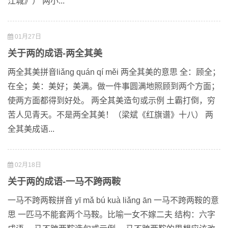
江城》） 两小...
01月27日
关于两的成语-两全其美
两全其美拼音liǎng quán qí měi 两全其美的意思 全：顾全；
在全；美：美好；美满。做一件事圆满地照顾到两个方面；
使两方面都得到好处。 两全其美造句或示例 土霸打倒，穷
苦人见青天。不是两全其美！（梁斌《红旗谱》十八） 两
全其美成语...
02月18日
关于两的成语-一马不跨两鞍
一马不跨两鞍拼音 yī mǎ bú kuà liǎng ān 一马不跨两鞍的意
思 一匹马不能套两个马鞍。比喻一女不嫁二夫 结构：六字