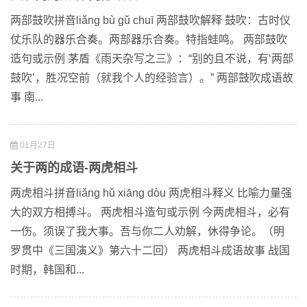
两部鼓吹拼音liǎng bù gǔ chuī 两部鼓吹解释 鼓吹：古时仪
仗乐队的器乐合奏。两部器乐合奏。特指蛙鸣。 两部鼓吹
造句或示例 茅盾《雨天杂写之三》：“别的且不说，有‘两部
鼓吹’，胜况空前（就我个人的经验言）。” 两部鼓吹成语故
事 南...
01月27日
关于两的成语-两虎相斗
两虎相斗拼音liǎng hǔ xiāng dòu 两虎相斗释义 比喻力量强
大的双方相搏斗。 两虎相斗造句或示例 今两虎相斗，必有
一伤。须误了我大事。吾与你二人劝解，休得争论。（明
罗贯中《三国演义》第六十二回） 两虎相斗成语故事 战国
时期，韩国和...