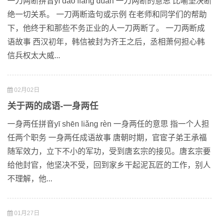
一刀两断拼音yī dāo liǎng duàn 一刀两断的意思 比喻坚决断
绝一切关系。 一刀两断造句或示例 在老师和同学们的帮助
下，他终于和那些不务正业的人一刀两断了。 一刀两断成
语故事 西汉初年，韩信被封为齐王之后，丞相萧何担心韩
信兵权太大威...
02月02日
关于两的成语-一身两任
一身两任拼音yī shēn liǎng rèn 一身两任的意思 指一个人担
任两个职务 一身两任成语故事 唐朝时期，官宦子弟王承福
随军效力，立下不小的军功，受到唐玄宗的接见。唐玄宗要
给他封官，他坚决不受，回到家乡干起泥瓦匠的工作，别人
不理解，他...
01月27日