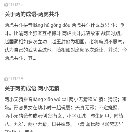
01月27日
关于两的成语-两虎共斗
两虎共斗拼音liǎng hǔ gòng dòu 两虎共斗什么意思 斗：争
斗。比喻两个强者互相搏斗 两虎共斗成语故事 战国时期，
赵国蔺相如多次立功，赵王封他为相国，老将廉颇不服气，
认为自己的武功盖过他，蔺相如对廉颇多次避让，并说：今
两虎共斗，其...
01月27日
关于两的成语-两小无猜
两小无猜拼音liǎng xiǎo wú cāi 两小无猜释义 猜：猜疑；避
嫌。形容男女在幼小时一起玩耍；天真无邪；不避嫌疑。
两小无猜造句或示例 翁有女，小字江城，与生同甲，时皆
八、九岁，两小无猜，日共嬉戏。（清 蒲松龄《聊斋志异