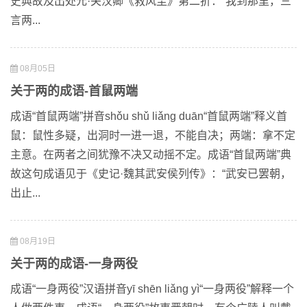
史典故及出处元·关汉卿《救风尘》第二折：“我到那里，三
言两...
08月05日
关于两的成语-首鼠两端
成语“首鼠两端”拼音shǒu shǔ liǎng duān“首鼠两端”释义首
鼠：鼠性多疑，出洞时一进一退，不能自决；两端：拿不定
主意。在两者之间犹豫不决又动摇不定。成语“首鼠两端”典
故这句成语见于《史记·魏其武安侯列传》：“武安已罢朝，
出止...
08月19日
关于两的成语-一身两役
成语“一身两役”汉语拼音yī shēn liǎng yì“一身两役”解释一个