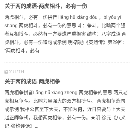
关于两的成语-两虎相斗，必有一伤
两虎相斗，必有一伤拼音 liǎng hǔ xiāng dòu ，bì yǒu yī
shāng 两虎相斗，必有一伤的意思 斗：争斗。比喻两个强
者互相搏斗，必然有一方要遭严重损害 结构：八字成语 两
虎相斗，必有一伤造句或示例 明·郭勋《英烈传》第29回：
“两虎相斗，必有...
01月27日
关于两的成语-两虎相争
两虎相争拼音liǎng hǔ xiāng zhēng 两虎相争的意思 两只老
虎相互争斗。比喻力量强大的双方相搏斗。 两虎相争造句
或示例 我相公官至下大夫，不知为何，近日只要与上大夫
赵正卿争朝，我想两虎相争，必有一伤。★明·徐元《八义
记·张维评话》...