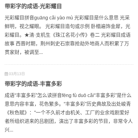
带彩字的成语-光彩耀目
光彩耀目拼音guāng cǎi yào mù 光彩耀目是什么意思 光采
鲜明，视之耀眼。 光彩耀目造句或示例 卧榻遍饰金犀，光
彩耀目。★清·支机生《珠江名花小传》卷二 光彩耀目成语
故事 西晋时期，荆州刺史石崇靠抢劫外地商人而积累了万
贯家财，被调至...
03月13日
带彩字的成语-丰富多彩
成语“丰富多彩”怎么读拼音fēng fù duō cǎi“丰富多彩”是什么
意思内容丰富，花色繁多。“丰富多彩”历史典故及出处峻青
《秋色赋》：“一个不久前才由机关、工厂的业余戏剧爱好
者所组织进来的吕剧团，演出了丰富多彩的节目，非常令人
兴...