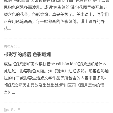
成语“色彩缤纷”怎么读拼音sè cǎi bīn fēn“色彩缤纷”是什么意
思指色彩繁多而凌乱。成语“色彩缤纷”造句花园里盛开着五
颜六色的花朵，色彩缤纷，真是美极了。美术课上，同学们
正在用彩笔画画，每一幅都画的色彩缤纷。漫山遍野的野
花...
01月10日
带彩字的成语-色彩斑斓
成语“色彩斑斓”怎么读拼音sè cǎi bān lán“色彩斑斓”是什么
意思斑：形容颜色秀丽。斓〔斑斓〕灿烂多彩。形容色彩灿
烂的样子或形容生活或文学作品等所包含的内容丰富多彩。
“色彩斑斓”历史典故及出处出处:新川直司《四月是你的谎
言》...
01月20日