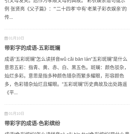
引父母发笑。后作为孝顺父母的典故。 彩衣娱亲造句或示
例 张贤亮《父子篇》：“‘二十四孝’中有‘老莱子彩衣娱亲’的
传...
01月10日
带彩字的成语-五彩斑斓
成语“五彩斑斓”怎么读拼音wǔ cǎi bān lán“五彩斑斓”是什么
意思五彩：指青、黄、赤、白、黑五色。斑斓：颜色驳杂，
灿烂多彩。意思是指多种颜色错杂而繁多耀眼，形容颜色
多，色彩错杂灿烂且耀眼。“五彩斑斓”历史典故及出处路遥
《平...
01月10日
带彩字的成语-色彩缤纷