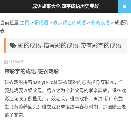
成语故事大全,四字成语历史典故
当前位置:
主页
>
猜成语
>
表示颜色的成语
>
彩的成语
> 成语列
表
彩的成语-描写彩的成语-带有彩字的成语
01月06日
带彩字的成语-班衣戏彩
班衣戏彩拼音bān yī xì cǎi 班衣戏彩的意思指身穿彩衣，作
婴儿戏耍以娱父母。后以之为老养父母的孝亲典故。班衣戏
彩造句或示例虽无儿，效老莱，班衣戏彩。★清·新广东武
生《黄萧养回头》班衣戏彩成语故事春秋时期，楚国隐士老
莱子非常...