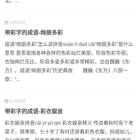
宝。...
12月14日
带彩字的成语-绚丽多彩
成语“绚丽多彩”怎么读拼音xuàn lì duō cǎi“绚丽多彩”是什么
意思 意思是指各种各样的色彩灿烂美丽，形容色彩华丽；
也指绚烂无比，形容多姿多彩或非常精彩。出自魏巍《东
方》。成语“绚丽多彩”历史典故 魏巍《东方》六部一
章：“...
01月09日
带彩字的成语-彩衣娱亲
彩衣娱亲拼音cǎi yī yú qīn 彩衣娱亲释义 传说春秋时有个老
菜子，很孝顺，七十岁了有时还穿着彩色衣服，扮成幼儿，