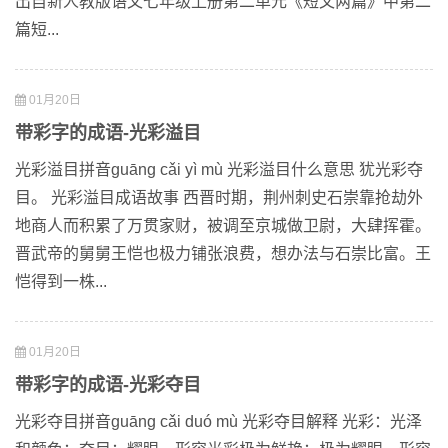
出自新人教版语文七年级上册第二单元《短文两篇》中第二
篇短...
01月20日
带彩字的成语-光彩溢目
光彩溢目拼音guāng cǎi yì mù 光彩溢目什么意思 犹光彩夺
目。 光彩溢目成语故事 西晋时期，荆州刺史石崇靠抢劫外
地商人而积累了万贯家财，被调至京城做卫尉，大肆挥霍。
晋武帝的舅舅王恺也极力铺张浪费，想办法与石崇比富。王
恺得到一株...
01月20日
带彩字的成语-光彩夺目
光彩夺目拼音guāng cǎi duó mù 光彩夺目解释 光彩：光泽