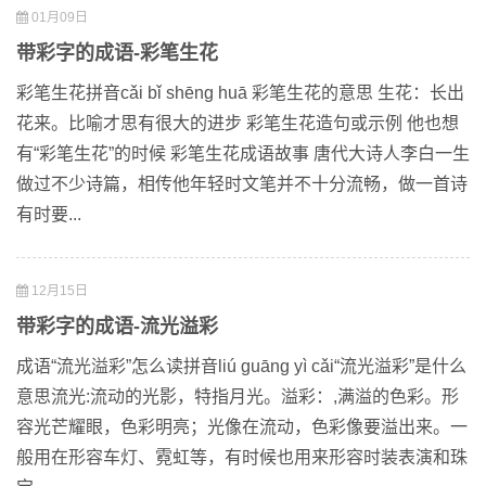
01月09日
带彩字的成语-彩笔生花
彩笔生花拼音cǎi bǐ shēng huā 彩笔生花的意思 生花：长出
花来。比喻才思有很大的进步 彩笔生花造句或示例 他也想
有“彩笔生花”的时候 彩笔生花成语故事 唐代大诗人李白一生
做过不少诗篇，相传他年轻时文笔并不十分流畅，做一首诗
有时要...
12月15日
带彩字的成语-流光溢彩
成语“流光溢彩”怎么读拼音liú guāng yì cǎi“流光溢彩”是什么
意思流光:流动的光影，特指月光。溢彩：,满溢的色彩。形
容光芒耀眼，色彩明亮；光像在流动，色彩像要溢出来。一
般用在形容车灯、霓虹等，有时候也用来形容时装表演和珠