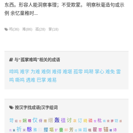
东西。形容人能洞察事理；不受欺蒙。 明察秋毫造句或示
例 余忆童稚时...
鸣(36)
难(86)
孤(28)
掌(18)
与“孤掌难鸣”相关的成语
啼鸣
难字
为难
难倒
难得
难堪
孤零
鸣啭
掌心
难免
雷
鸣
嘶鸣
遇难
巴掌
难易
按汉字找成语|汉字组词
仅
轰
缯
徂
讨
苛
娴
订
枇
碕
磷
伢
衾
铠
糟
揎
蛆
喾
佼
楇
玦
猡
感
祈
慇
锚
鉯
撄
塸
瞿
亹
芳
蹈
覃
雅
衅
妹
诗
植
犷
侁
篆
蓂
瞶
痁