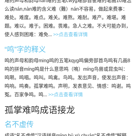
难的声母和韵母nan难的五笔cwyg难部首隹难的笔画10难怎
么读nán,nàn难的含义难（難）nán不容易，做起来费事：
难处。难度。难点。难关。难熬。难耐。难产。难堪。难
题。难以。难于。困难。畏难。急人之难。不大可能办到，
使人感到困难：难免...
>>点击查看详情
“鸣”字的释义
鸣的声母和韵母ming鸣的五笔kqyg鸣偏旁部首鸟鸣有几画8
鸣的拼音míng鸣是什么意思鸣（鳴）míng鸟兽或昆虫叫：
鸣啭。鸣唱。鸣叫。鸣禽。鸟鸣。发出声音，使发出声音：
鸣响。鸣奏。孤掌难鸣。声明，发表意见、情感：鸣谢。鸣
冤。百家争鸣。鸣...
>>点击查看详情
孤掌难鸣成语接龙
名不虚传
成语“名不虚传”汉语拼音míng bù xū chuán“名不虚传”解释