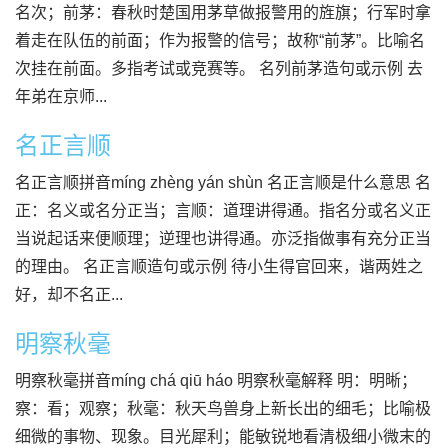
名次；前茅：春秋时楚国用茅草做报警用的旌旗；行军时拿
着走在队伍的前面；作为报警的信号；故称“前茅”。比喻名
次挂在前面。多指考试或竞赛等。 名列前茅造句或示例 去
年弟在京师...
名正言顺
名正言顺拼音míng zhèng yán shùn 名正言顺是什么意思 名
正：名义或名分正当；言顺：道理讲得通。指名分或名义正
当说起话来便顺理；逆理也讲得通。亦泛指做事有充分正当
的理由。 名正言顺造句或示例 待小生得官回来，谐两姓之
好，却不名正...
明察秋毫
明察秋毫拼音míng chá qiū háo 明察秋毫解释 明：明晰；
察：看；观察；秋毫：秋天鸟兽身上新长出的细毛；比喻极
细微的事物、现象。目光犀利；能敏锐地看清极细小微末的