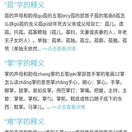
“孤”字的释义
孤的声母和韵母gu孤的五笔brcy孤的部首子孤的笔画8孤怎
么拼gū孤的含义孤gū幼年死去父亲或父母双亡：孤儿。遗
孤。托孤。孤寡鳏独（孤儿，寡妇，无妻或丧妻的人，年老
无子女的人）。单独：孤单。孤独。孤立。孤僻。孤傲。孤
茕（单独无依然...
>>点击查看详情
“掌”字的释义
掌的声母和韵母zhang掌的五笔ipkr掌部首手掌的笔画12掌
怎么读zhǎng掌的意思掌zhǎng手心，脚心：掌心。手掌。
脚掌。鼓掌。易如反掌。用巴掌打：掌嘴。把握，主持，主
管：掌管。掌权。掌勺。掌柜。鞋底或牲口蹄子底下的东
西：鞋掌。马掌儿。...
>>点击查看详情
“难”字的释义