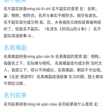
名不副实拼音míng bú fù shí 名不副实的意思 名：名称；
副：相称；相符合。名声与事实不相符合。指空有虚名。
名不副实造句或示例 县、区、乡各级民众政权是普遍地组
织了，但是名不副实。（毛泽东《井冈山的斗争》） 名不
副实成语故事 从...
名高难副
名高难副拼音míng gāo nán fù 名高难副的意思 副：相称。
指盛名之下，实际难与相符。 名高难副造句或示例 当时文
人，皆邵之下，但以不持威仪，名高难副，朝廷不令出境。
★《北史·邢邵传》 名高难副成语故事 东汉时期，隐士黄琼
不想应汉顺...
名列前茅
名列前茅拼音míng liè qián máo 名列前茅是什么意思 名：