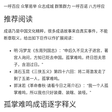
一呼百应 众擎易举 众志成城 群策群力 一呼百诺 八方呼应
推荐阅读
成语乃是中国文化精粹，很多成语故事来自真实事件，不能
断章取义，给出如下巨作以作扩展阅读：
明·冯梦龙《东周列国志》：“申后久不见太子进宫，著
宫人询问，方知已贬去申国。孤掌难鸣，终日怨夫思
子，含泪过日。”
清石玉昆《三侠五义》第四十六回：将二哥激发走了
剩了五弟一人，孤掌难鸣。
郭沫若《革命春秋·请看今日之蒋介石》：“我一个人孤
掌难鸣，所以我也只好装聋、装瞎、装哑。”
孤掌难鸣成语逐字释义