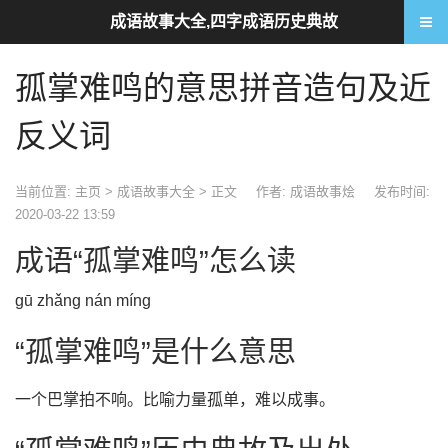
成语故事大全,四字成语历史典故
孤掌难鸣的意思拼音造句及近
反义词
当前位置:
主页
>
成语故事大全
> 正文
作者: 成语故事烩
发布时间:
2020-03-22 13:59
成语“孤掌难鸣”怎么读
gū zhǎng nán míng
“孤掌难鸣”是什么意思
一个巴掌拍不响。比喻力量孤单，难以成事。