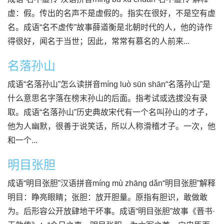
虚：假。传出的名声不是虚假的。指实在很好，不是空有虚
名。成语“名不虚传”故事薛道衡是北朝时代的人，他的诗作
得很好，闻名于当世；因此，常常有慕名的人前来...
名落孙山
成语“名落孙山”怎么读拼音míng luò sūn shān“名落孙山”是
什么意思名字落在榜末孙山的后面。指考试或选拔没有录
取。成语“名落孙山”历史典故宋代有一个名叫孙山的才子，
他为人幽默，很善于说笑话，所以人称滑稽才子。一次，他
和一个...
明目张胆
成语“明目张胆”汉语拼音míng mù zhāng dǎn“明目张胆”解释
明目：睁亮眼睛；张胆：放开胆量。原指有胆识，敢做敢
为。后形容公开放肆地干坏事。成语“明目张胆”故事《晋书·