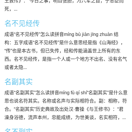
王敦传》：“今日之事，明目张胆，为六军之首，宁忠臣而
死，...
名不见经传
成语“名不见经传”怎么读拼音míng bù jiàn jīng zhuàn 结
构：五字成语“名不见经传”是什么意思经是指《山海经》，
“传”也是本古书，但已失传，经和传能涵盖世上所有的东
西。名不见经传，是指一个人或一个地方不出名、没有名气
或者太隐...
名副其实
成语“名副其实”怎么读拼音míng fù qí shí“名副其实”是什么意
思也说名符其实。名称或名声与实际相符合。副：相称，符
合。“名副其实”历史典故及出处汉·曹操《与王修书》：“君
澡身浴德，流声本州，忠能成绩，为世美谈，名实相符，...
名不副实