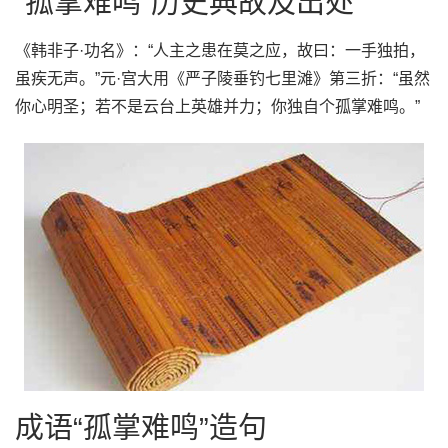
“孤掌难鸣”历史典故及出处
《韩非子·功名》：“人主之患在莫之应，故曰：一手独拍，
虽疾无声。”元·宫大用《严子陵垂钓七里滩》第三折：“虽然
你心明圣；若不是云台上英雄并力；你独自个孤掌难鸣。”
成语“孤掌难鸣”造句