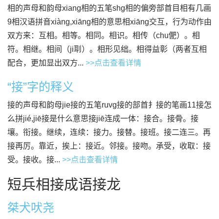
相的声母和韵母xiang相的五笔shg相的偏旁部首目相有几画
9相汉语拼音xiàng,xiāng相的意思相xiāng交互，行为动作由
双方来：互相。相等。相同。相识。相传（chu俷）。相
符。相继。相间（ji刵）。相形见绌。相得益彰（两者互相
配合，更加显出双方...
>>点击查看详情
“接”字的释义
接的声母和韵母jie接的五笔ruvg接的部首扌接的笔画11接怎
么拼jié,jiē接是什么意思接jiē连成一体：接合。接骨。接
壤。衔接。继续，连续：接力。接替。接班。接二连三。再
接再厉。靠近，挨上：接近。邻接。接吻。承受，收取：接
受。接收。接...
>>点击查看详情
短兵相接成语接龙
桀犬吠尧