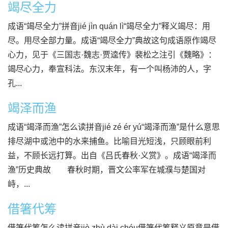
竭尽全力
成语“竭尽全力”拼音jié jìn quán lì“竭尽全力”释义竭尽：用
尽。用尽全部力量。成语“竭尽全力”典故这句成语原作竭尽
心力，见于《三国志·魏志·贾逵传》裴松之注引《魏略》：
竭尽心力，奉宣科法。东汉末年，有一个叫杨沛的人，字
孔...
竭泽而渔
成语“竭泽而渔”怎么读拼音jié zé ér yú“竭泽而渔”是什么意思
排尽湖中或池中的水来捕鱼。比喻目光短浅，只顾眼前利
益，不顾长远打算。出自《吕氏春秋·义赏》。成语“竭泽而
渔”历史典故 春秋时期，晋文公率军在城濮与楚国对
峙，...
借箸代筹
借箸代筹怎么读拼音jiè zhù dài chóu借箸代筹释义原意是借