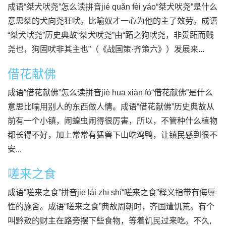
成语“桀犬吠尧”怎么读拼音jié quǎn fèi yáo“桀犬吠尧”是什么
意思桀的犬向尧狂吠。比喻奴才一心为他的主了效劳。成语
“桀犬吠尧”历史典故“桀犬吠尧”由“跖之狗吠尧，非贵跖而贱
尧也，狗固吠非其主也”（《战国策·齐策六》）发展来...
借花献佛
成语“借花献佛”怎么读拼音jiè huā xiàn fó“借花献佛”是什么
意思比喻用别人的东西做人情。成语“借花献佛”历史典故从
前有一个小镇，闹蝗虫闹得很厉害，所以，不管种什么植物
都长得不好，加上常常有猛兽下山吃鸡鸭，让镇民感到很不
安...
嗟来之食
成语“嗟来之食”拼音jiē lái zhī shí“嗟来之食”释义指带有侮辱
性的施舍。成语“嗟来之食”典故周朝时，齐国遭饥荒。有个
叫黔敖的财主在路旁摆下些食物，等着饥民过来吃。不久,