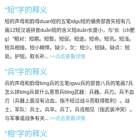
“短”字的释义
短的声母和韵母duan短的五笔tdgu短的偏旁部首矢短有几
画12短汉语拼音duǎn短的含义短duǎn长度小，与“长（ch俷
g）”相对：短期。短暂。短促。短途。短命。短讯。短浅。
短兵相接。短小精悍。缺少，欠：短少。短缺。缺点：短
处。护短。取长补...
>>点击查看详情
“兵”字的释义
兵的声母和韵母bing兵的五笔rgwu兵的部首八兵的笔画7兵
怎么拼bīng兵是什么意思兵bīng武器：兵器。兵刃。兵不血
刃（兵器上面没有沾血，指不经过战斗而取得胜利）。战
士，军队：兵士。兵卒。兵丁。兵戎相见（指武装冲突）。
与军事或战争有关...
>>点击查看详情
“相”字的释义