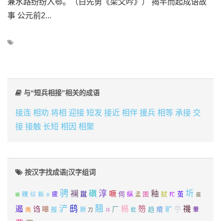
兼水路纷纷入鄂。（白先勇《梁父吟》） 揭竿而起成语故
事 公元前2...
与“短兵相接”相关的成语
接连
相劝
将相
迎接
短发
接近
相伴
援兵
相等
承接
交
接
接触
长短
相因
相聚
按汉字找成语|汉字组词
骋
襕
礩
淳
圻
噘
釉
稞
蹴
纵
弑
茧
葧
疲
伺
圉
综
孟
杧
瘟
蝌
华
翘
浐
鸱
遏
槅
笏
禨
诌
嗥
旷
苧
报
厂
趋
痯
瘣
厥
輂
虼
刀
祎