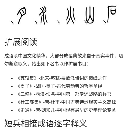
扩展阅读
成语系中国文化精华，大部分成语典故来自于真实事件，切
勿断章取义，给出如下名书以作扩展书目：
《苏轼集》-北宋-苏轼-豪放派诗词的巅峰之作
《墨子》-战国-墨子-古代劳动者的哲学圣经
《三略》-西汉-佚名-中国第一部专述战略的兵书
《杜工部集》-唐-杜甫-中国古典诗歌现实主义高峰
《史通》-唐-刘知几-中国现存最早的史学理论专著
短兵相接成语逐字释义