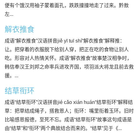
便有个饿汉用袖子蒙着面孔，跌跌撞撞地走了过来。黔敖
左...
解衣推食
成语“解衣推食”汉语拼音jiě yī tuī shí“解衣推食”解释推：
让。把穿着的衣服脱下给别人穿，把正在吃的食物让别人
吃。形容对人热情关怀。成语“解衣推食”故事楚汉相争时，
韩信奉汉王刘邦之命率兵进攻齐国，项羽派大将龙且前去救
援。...
结草衔环
成语“结草衔环”汉语拼音jié cǎo xián huán“结草衔环”解释结
草：把草结成绳子，搭救恩人；衔环：嘴里衔着玉环。旧时
比喻感恩报德，至死不忘。成语“结草衔环”故事这句成语是
由“结草”和“衔环”两个典故结合而来的。“结草”见于《...