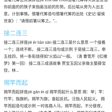
你前面的的筷子来指画当前的形势。后比喻从旁为人出主
意，计划事情。借箸代筹造句借箸代筹的出处《史记·留侯
世家》：“请借前箸以筹之。”...
接二连三
接二连三拼音jiē èr lián sān 接二连三是什么意思 一个接着
一个；连续不断。 接二连三造句或示例 于是接二连三，牵
五挂四，将一条街烧得如“火焰山”一般。（清 曹雪芹《红楼
梦》第一回） 接二连三成语故事 贾宝玉因父亲做主娶薛宝
钗，林...
揭竿而起
揭竿而起拼音jiē gān ér qǐ 揭竿而起什么意思 揭：举；竿：
竹竿；指旗帜。揭竿为旗；奋起反抗。泛指人民起义。 揭
竿而起造句或示例 一时各路人马，揭竿而起，不分昼夜，