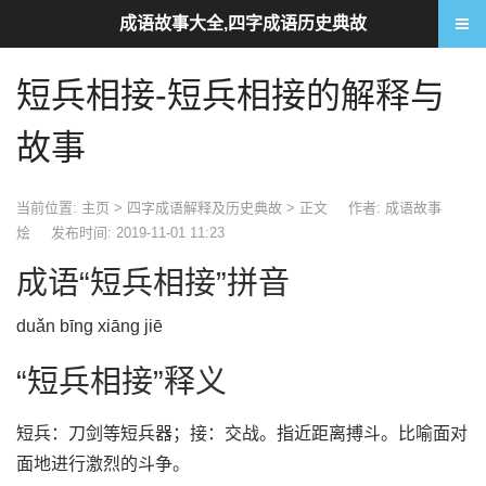
成语故事大全,四字成语历史典故
短兵相接-短兵相接的解释与
故事
当前位置:
主页
>
四字成语解释及历史典故
> 正文
作者: 成语故事
烩
发布时间: 2019-11-01 11:23
成语“短兵相接”拼音
duǎn bīng xiāng jiē
“短兵相接”释义
短兵：刀剑等短兵器；接：交战。指近距离搏斗。比喻面对
面地进行激烈的斗争。