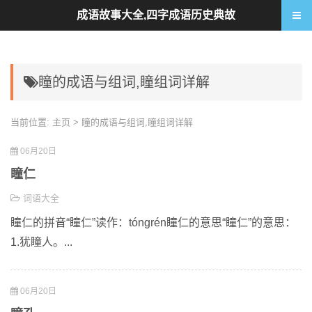
成语故事大全,四字成语历史典故
瞳的成语与组词,瞳组词详解
当前位置:
主页
> 瞳的成语与组词,瞳组词详解
06月20日
瞳仁
词语大全
瞳仁的拼音“瞳仁”读作：tóngrén瞳仁的意思“瞳仁”的意思：
1.犹瞳人。...
06月20日