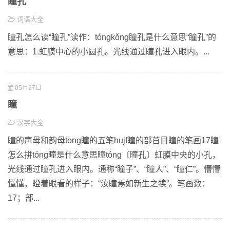
瞳孔
词语大全
瞳孔怎么读“瞳孔”读作：tóngkǒng瞳孔是什么意思“瞳孔”的
意思：1.虹膜中心的小圆孔。光线通过瞳孔进入眼内。...
05月27日
瞳
汉字大全
瞳的声母和韵母tong瞳的五笔hujf瞳的部首目瞳的笔画17瞳
怎么拼tóng瞳是什么意思瞳tóng〔瞳孔〕虹膜中央的小孔，
光线通过瞳孔进入眼内。通称“瞳子”、“瞳人”、“瞳仁”。懵懵
懂懂，瞪着眼看的样子：“汝瞳焉如新生之犊”。笔画数：
17；部...