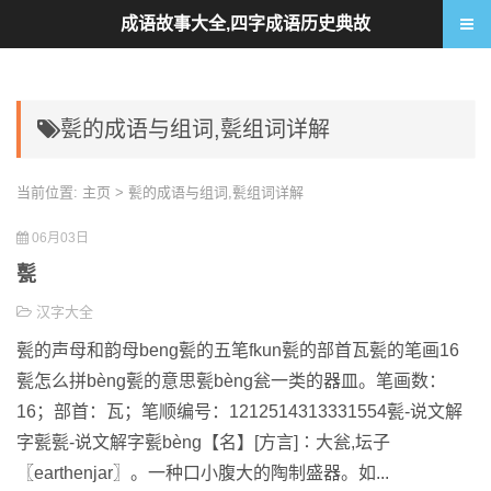
成语故事大全,四字成语历史典故
甏的成语与组词,甏组词详解
当前位置:
主页
> 甏的成语与组词,甏组词详解
06月03日
甏
汉字大全
甏的声母和韵母beng甏的五笔fkun甏的部首瓦甏的笔画16
甏怎么拼bèng甏的意思甏bèng瓮一类的器皿。笔画数：
16；部首：瓦；笔顺编号：1212514313331554甏-说文解
字甏甏-说文解字甏bèng【名】[方言]∶大瓮,坛子
〖earthenjar〗。一种口小腹大的陶制盛器。如...