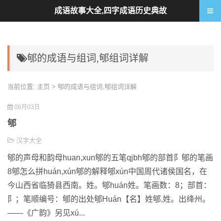
成语故事大全,四字成语历史典故
郇的成语与组词,郇组词详解
当前位置:
主页
> 郇的成语与组词,郇组词详解
06月03日
郇
汉字大全
郇的声母和韵母huan,xun郇的五笔qjbh郇的部首阝郇的笔画
8郇怎么拼huán,xún郇的解释郇xún中国周代诸侯国名，在
今山西省临猗县西南。姓。郇huán姓。笔画数：8；部首：
阝；笔顺编号：郇的出处郇Huán【名】姓郇,姓。出绛州。
——《广韵》另见xú...