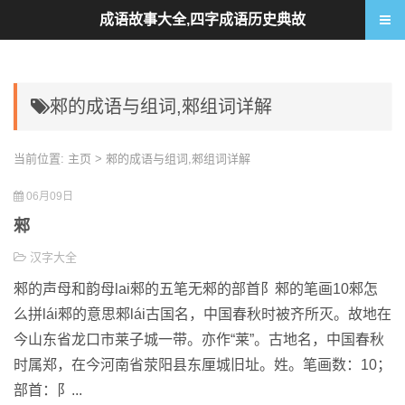
成语故事大全,四字成语历史典故
郲的成语与组词,郲组词详解
当前位置:
主页
> 郲的成语与组词,郲组词详解
06月09日
郲
汉字大全
郲的声母和韵母lai郲的五笔无郲的部首阝郲的笔画10郲怎
么拼lái郲的意思郲lái古国名，中国春秋时被齐所灭。故地在
今山东省龙口市莱子城一带。亦作“莱”。古地名，中国春秋
时属郑，在今河南省荥阳县东厘城旧址。姓。笔画数：10；
部首：阝...