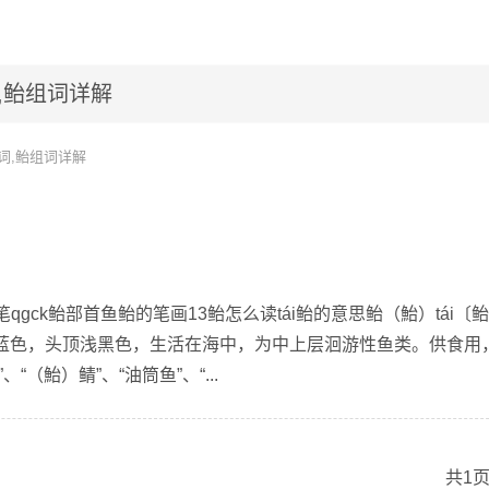
,鲐组词详解
词,鲐组词详解
笔qgck鲐部首鱼鲐的笔画13鲐怎么读tái鲐的意思鲐（鮐）tái〔鲐
蓝色，头顶浅黑色，生活在海中，为中上层洄游性鱼类。供食用
“（鮐）鲭”、“油筒鱼”、“...
共1页