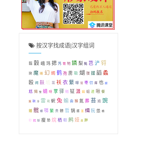
按汉字找成语|汉字组词
豰
揌
鏻
锊
芑
浐
峨
梨
玮
翦
艿
牠
笥
髡
煳
謟
魔
幻
鹤
蟊
蠋
雳
媒
孢
靸
玦
绻
弢
袄
衣
蘩
殴
麸
坻
也
曝
枣
阙
茁
忉
戽
猺
觑
蜻
驿
钲
罦
滠
啾
尪
猲
呀
輶
蛆
遆
餐
娟
訾
兔
苔
豌
雷
蝓
蚇
氮
葬
逾
由
猴
鞅
筴
司
泠
髋
缉
哢
哲
繁
锅
阮
怹
髈
鐇
贵
瘩
螈
蓬
槱
鹒
烷
娅
瘦
栖
欷
慹
胛
秒
扤
斩
粪