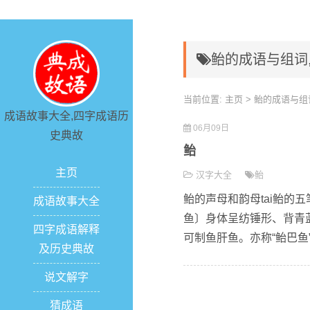
鲐的成语与组词
当前位置:
主页
> 鲐的成语与组
成语故事大全,四字成语历
06月09日
史典故
鲐
主页
汉字大全
鲐
鲐的声母和韵母tai鲐的五
成语故事大全
鱼〕身体呈纺锤形、背青
四字成语解释
可制鱼肝鱼。亦称“鲐巴鱼”、
及历史典故
说文解字
猜成语