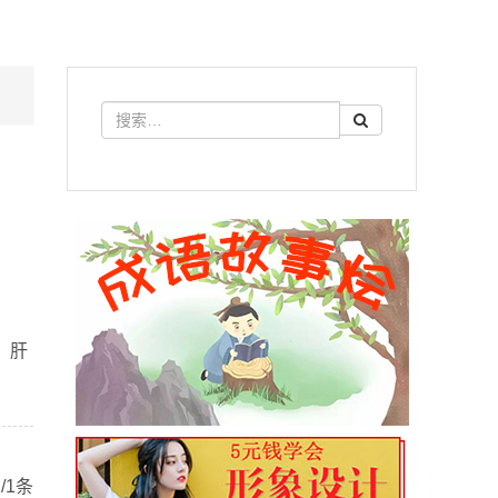
，肝
/1条