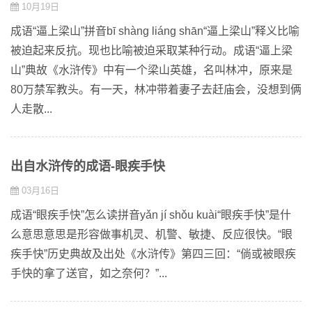
10月19日
成语“逼上梁山”拼音bī shàng liáng shān“逼上梁山”释义比喻
被迫起来反抗。现也比喻被迫采取某种行动。成语“逼上梁
山”典故《水浒传》中有一个梁山英雄，名叫林冲，原来是
80万禁军教头。有一天，林冲带着妻子去赶庙会，没想到俩
人走散...
出自水浒传的成语-眼疾手快
03月16日
成语“眼疾手快”怎么读拼音yǎn jí shǒu kuài“眼疾手快”是什
么意思意思是形容做事机灵、机警、敏捷、反应很快。“眼
疾手快”历史典故及出处《水浒传》第四三回：“倘或被眼疾
手快的拿了送官，如之奈何？”...