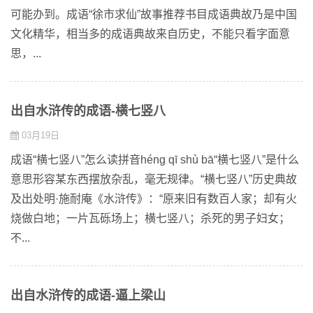
可能办到。成语“徐市求仙”故事推荐书目成语典故乃是中国
文化精华，相当多的成语典故来自历史，不能只看字面意
思，...
出自水浒传的成语-横七竖八
03月19日
成语“横七竖八”怎么读拼音héng qī shù bā“横七竖八”是什么
意思形容某东西摆放杂乱，毫无规律。“横七竖八”历史典故
及出处明·施耐庵《水浒传》：“原来旧有数百人家；却有火
烧做白地；一片瓦砾场上；横七竖八；杀死的男子妇女；
不...
出自水浒传的成语-逼上梁山