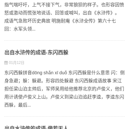
指气喘吁吁，上气不接下气，非常狼狈的样子。也形容因愤
怒或激动而慌张地说话、回答或喊叫，出自《水浒传》。
成语气急败坏历史典故 明施耐庵《水浒全传》第六十七
回：水军头领...
出自水浒传的成语-东闪西躲
01月12日
东闪西躲拼音dōng shǎn xī duǒ 东闪西躲是什么意思 闪：侧
身急避；躲：躲避。形容四处躲避 东闪西躲成语故事 宋江
担任梁山泊主帅后，军师吴用给他推荐北京的卢俊义，他们
用计诱使卢俊义上山。卢俊义到梁山泊追赶李逵，李逵东闪
西躲，最后...
出自水浒传的成语-傍若无人