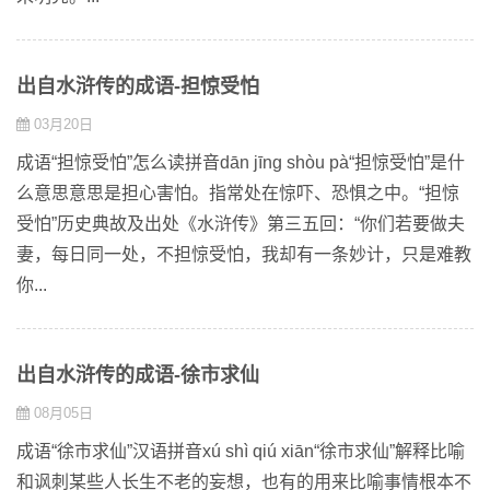
出自水浒传的成语-担惊受怕
03月20日
成语“担惊受怕”怎么读拼音dān jīng shòu pà“担惊受怕”是什
么意思意思是担心害怕。指常处在惊吓、恐惧之中。“担惊
受怕”历史典故及出处《水浒传》第三五回：“你们若要做夫
妻，每日同一处，不担惊受怕，我却有一条妙计，只是难教
你...
出自水浒传的成语-徐市求仙
08月05日
成语“徐市求仙”汉语拼音xú shì qiú xiān“徐市求仙”解释比喻
和讽刺某些人长生不老的妄想，也有的用来比喻事情根本不