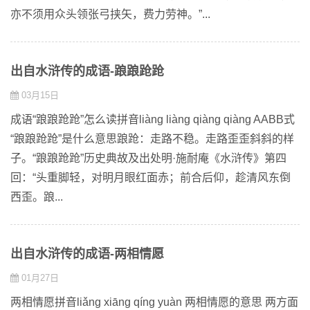
亦不须用众头领张弓挟矢，费力劳神。”...
出自水浒传的成语-踉踉跄跄
03月15日
成语“踉踉跄跄”怎么读拼音liàng liàng qiàng qiàng AABB式
“踉踉跄跄”是什么意思踉跄：走路不稳。走路歪歪斜斜的样
子。“踉踉跄跄”历史典故及出处明·施耐庵《水浒传》第四
回：“头重脚轻，对明月眼红面赤；前合后仰，趁清风东倒
西歪。踉...
出自水浒传的成语-两相情愿
01月27日
两相情愿拼音liǎng xiāng qíng yuàn 两相情愿的意思 两方面