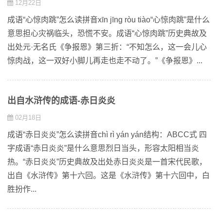
12月22日
成语“心惊肉跳”怎么读拼音xīn jīng ròu tiào“心惊肉跳”是什么
意思担心灾祸临头，恐慌不安。成语“心惊肉跳”历史典故及
出处元·无名氏《争报恩》第三折：“不知怎么，这一会儿心
惊肉战，这一双好小脚儿再走也走不动了。”《争报恩》...
出自水浒传的成语-赤日炎炎
02月18日
成语“赤日炎炎”怎么读拼音chì rì yán yán结构：ABCC式 四
字成语“赤日炎炎”是什么意思烈日当头，形容太阳相当炎
热。“赤日炎炎”历史典故及出处赤日炎炎是一首宋代民歌，
出自《水浒传》第十六回。这是《水浒传》第十六回中，白
胜扮作...