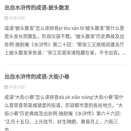
出自水浒传的成语-披头散发
03月16日
成语“披头散发”怎么读拼音pī tóu sàn fà“披头散发”是什么意
思头发长而散乱，形容仪容不整。“披头散发”历史典故及出
处明·施耐庵《水浒传》第二十回：“那张三又挑唆阎婆去厅
上披头散发来告道：‘宋江实是宋清隐藏在家，不令出官。...
出自水浒传的成语-大街小巷
03月15日
成语“大街小巷”怎么读拼音dà jiē xiǎo xiàng“大街小巷”是什
么意思意思是城镇里的街道，形容都市里的各处地方。“大
街小巷”历史典故及出处明·施耐庵《水浒传》第六十六回：
“正月十五日，上元佳节，好生晴朗，黄昏月上，六街三
市，...