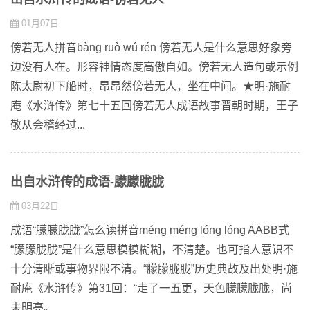
01月07日
傍若无人拼音bàng ruò wú rén 傍若无人是什么意思好象旁
边没有人在。形容神情态度高傲自如。傍若无人造句或示例
陈太尉初下船时，昂昂然傍若无人，坐在中间。★明·施耐
庵《水浒传》第七十五回傍若无人成语故事晋朝时期，王子
敬从会稽经过...
出自水浒传的成语-朦朦胧胧
03月22日
成语“朦朦胧胧”怎么读拼音méng méng lóng lóng AABB式
“朦朦胧胧”是什么意思模模糊糊，不清楚。也可指人意识不
十分清晰或事物界限不清。“朦朦胧胧”历史典故及出处明·施
耐庵《水浒传》第31回：“走了一五更，天色朦朦胧胧，尚
未明亮。...