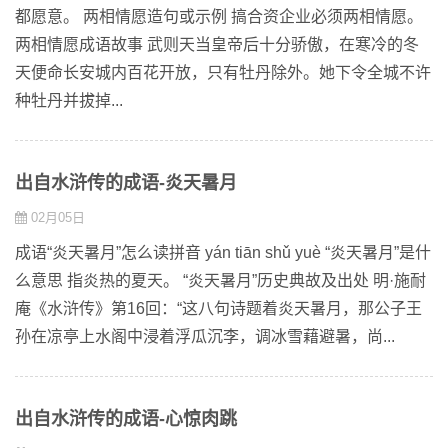
都愿意。 两相情愿造句或示例 搞合资企业必须两相情愿。
两相情愿成语故事 武则天当皇帝后十分骄傲，在寒冷的冬
天便命长安城内百花开放，只有牡丹除外。她下令全城不许
种牡丹并拔掉...
出自水浒传的成语-炎天暑月
02月05日
成语“炎天暑月”怎么读拼音 yán tiān shǔ yuè “炎天暑月”是什
么意思 指炎热的夏天。 “炎天暑月”历史典故及出处 明·施耐
庵《水浒传》第16回：“这八句诗题着炎天暑月，那公子王
孙在凉亭上水阁中浸着浮瓜沉李，调冰雪藉避暑，尚...
出自水浒传的成语-心惊肉跳