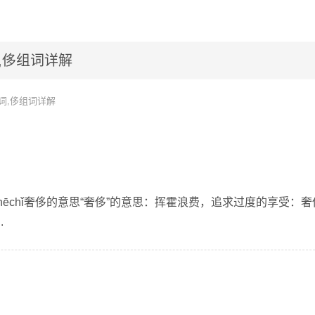
,侈组词详解
词,侈组词详解
hēchǐ奢侈的意思“奢侈”的意思：挥霍浪费，追求过度的享受：奢
.