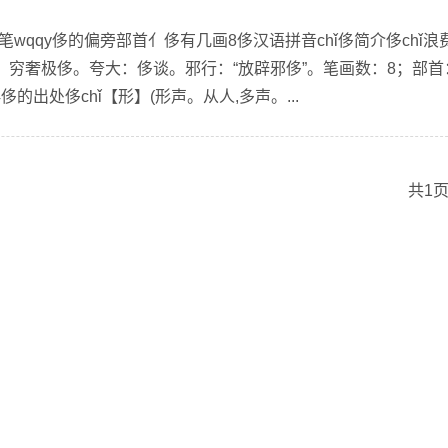
笔wqqy侈的偏旁部首亻侈有几画8侈汉语拼音chǐ侈简介侈chǐ浪
。穷奢极侈。夸大：侈谈。邪行：“放辟邪侈”。笔画数：8；部首
4侈的出处侈chǐ【形】(形声。从人,多声。...
共1页