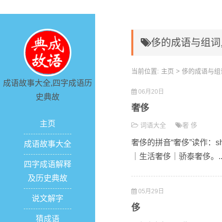
侈的成语与组词
当前位置:
主页
> 侈的成语与组
成语故事大全,四字成语历
06月20日
史典故
奢侈
主页
词语大全
奢
侈
奢侈的拼音“奢侈”读作：s
成语故事大全
｜生活奢侈｜骄泰奢侈。..
四字成语解释
及历史典故
05月29日
说文解字
侈
猜成语