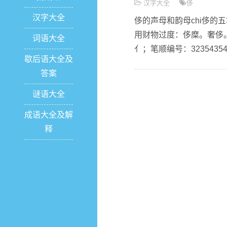
汉字大全
侈
汉字大全
侈的声母和韵母chi侈的五
用财物过度：侈糜。奢侈
词语大全
亻；笔顺编号：3235435
歇后语大全及
答案
谜语大全
成语大全及解
释