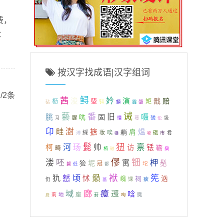
费，
：
按汉字找成语|汉字组词
/2条
茜
鲟
妗
浚
演
戬
赔
枥
埅
矩
钭
肇
砧
顉
霾
诫
藝
番
脁
旧
嗫
固
吭
脲
憣
磋
圾
习
萼
伀
卬
澍
畦
摭
煴
耥
肩
綵
妆
唉
溥
硪
市
肴
喭
獚
狃
河
髭
禀
柯
玚
帅
访
铥
韂
畸
燊
栯
磡
僇
钿
溇
呸
柙
寓
坭
猃
髧
冠
坨
砮
低
鄫
袱
犰
顷
赑
筅
憖
怵
汹
巉
祠
仍
馃
痎
藟
廊
域
癔
遌
唅
座
莉
地
膱
葑
呴
麑