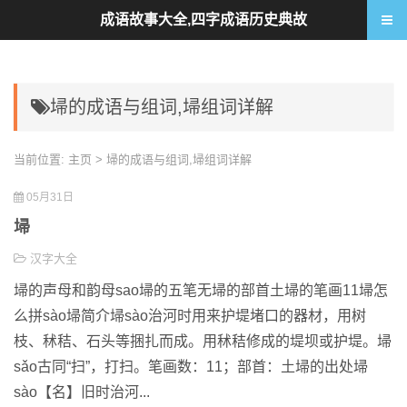
成语故事大全,四字成语历史典故
埽的成语与组词,埽组词详解
当前位置:
主页
> 埽的成语与组词,埽组词详解
05月31日
埽
汉字大全
埽的声母和韵母sao埽的五笔无埽的部首土埽的笔画11埽怎
么拼sào埽简介埽sào治河时用来护堤堵口的器材，用树
枝、秫秸、石头等捆扎而成。用秫秸修成的堤坝或护堤。埽
sǎo古同“扫”，打扫。笔画数：11；部首：土埽的出处埽
sào【名】旧时治河...