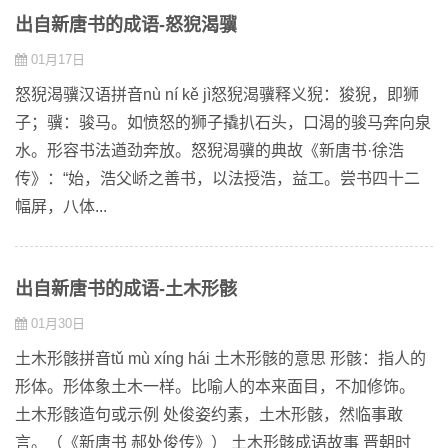
出自新唐书的成语-怒猊渴骥
01月17日
怒猊渴骥汉语拼音nù ní kě jì怒猊渴骥释义猊：狻猊，即狮
子；骥：骏马。如愤怒的狮子撬扒石头，口渴的骏马奔向泉
水。形容书法遒劲奔放。怒猊渴骥的典故《新唐书·徐浩
传》：“始，浩父峤之善书，以法授浩，益工。尝书四十二
幅屏，八体...
出自新唐书的成语-土木形骸
01月30日
土木形骸拼音tǔ mù xíng hái 土木形骸的意思 形骸：指人的
形体。形体象土木一样。比喻人的本来面目，不加修饰。
土木形骸造句或示例 处俊姿约素，土木形骸，然临事敢
言。（《新唐书 郝处俊传》） 土木形骸成语故事 晋朝时