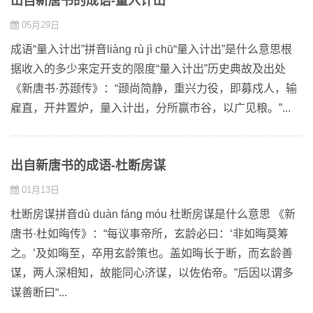
出自新唐书的成语-量入计出
05月29日
成语“量入计出”拼音liàng rù jì chū“量入计出”是什么意思根
据收入的多少来定开支的限度“量入计出”历史典故及出处
《新唐书·苏颋传》：“颋尚简静，重兴力役，即募戍人，输
雇直，开井置炉，量入计出，分所赢市谷，以广见粮。”...
出自新唐书的成语-杜断房谋
01月13日
杜断房谋拼音dù duàn fáng móu 杜断房谋是什么意思 《新
唐书·杜如晦传》：“每议事帝所，玄龄必曰：‘非如晦莫筹
之。’及如晦至，卒用玄龄策也。盖如晦长于断，而玄龄善
谋，两人深相知，故能同心济谋，以佐佑帝。”后因以谓多
谋善断曰“...