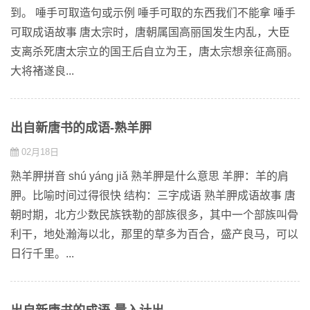
到。 唾手可取造句或示例 唾手可取的东西我们不能拿 唾手
可取成语故事 唐太宗时，唐朝属国高丽国发生内乱，大臣
支离杀死唐太宗立的国王后自立为王，唐太宗想亲征高丽。
大将褚遂良...
出自新唐书的成语-熟羊胛
02月18日
熟羊胛拼音 shú yáng jiǎ 熟羊胛是什么意思 羊胛：羊的肩
胛。比喻时间过得很快 结构：三字成语 熟羊胛成语故事 唐
朝时期，北方少数民族铁勒的部族很多，其中一个部族叫骨
利干，地处瀚海以北，那里的草多为百合，盛产良马，可以
日行千里。...