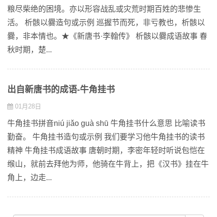
粮尽柴绝的困境。亦以形容战乱或灾荒时期百姓的悲惨生
活。 析骸以爨造句或示例 巡握节而死，非亏教也，析骸以
爨，非本情也。★《新唐书·李翰传》 析骸以爨成语故事 春
秋时期，楚...
出自新唐书的成语-牛角挂书
01月28日
牛角挂书拼音niú jiǎo guà shū 牛角挂书什么意思 比喻读书
勤奋。 牛角挂书造句或示例 我们要学习他牛角挂书的读书
精神 牛角挂书成语故事 唐朝时期，李密年轻时听说包恺在
缑山，就前去拜他为师，他骑在牛背上，把《汉书》挂在牛
角上，边走...