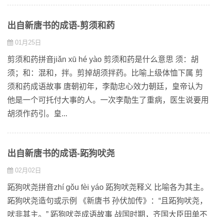
出自新唐书的成语-剪须和药
01月25日
剪须和药拼音jiǎn xū hé yào 剪须和药是什么意思 须：胡
须；和：混和，拌。剪掉胡须拌药。比喻上级体恤下属 剪
须和药成语故事 唐朝初年，李勣忠心效力朝廷，皇帝认为
他是一个可托付大事的人。一次李勣生了重病，医生说要用
胡须作药引。皇...
出自新唐书的成语-跖狗吠尧
02月02日
跖狗吠尧拼音zhí gǒu fèi yáo 跖狗吠尧释义 比喻各为其主。
跖狗吠尧造句或示例 《新唐书 孙伏加传》：“且跖狗吠尧，
吠非其主。” 跖狗吠尧成语故事 战国时期，齐国大臣田单不