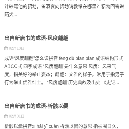
计较骂他的貂勃，备酒宴向貂勃请教错在哪里？貂勃回答说
跖犬...
出自新唐书的成语-风度翩翩
02月18日
成语“风度翩翩”怎么读拼音 fēnɡ dù piān piān 成语结构形式
ABCC式 四字成语 “风度翩翩”是什么意思 风度：风采气
度，指美好的举止姿态；翩翩：文雅的样子。常用于指男子
行为举止优雅绅士。 “风度翩翩”历史典故及出处 《史记...
出自新唐书的成语-析骸以爨
02月01日
析骸以爨拼音xī hái yǐ cuàn 析骸以爨的意思 指被围日久，