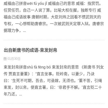
威福由己拼音wēi fú yóu jǐ 威福由己的意思 威福：指赏罚。
任赏任罚，自己一人说了算。比喻大权在握，独断专行 威
福由己成语故事 唐朝时期，大臣刘炜之因看不惯武则天的
专权，一心想帮助唐睿宗。一次被武则天定罪入狱。唐睿宗
据理力争，...
出自新唐书的成语-束发封帛
01月30日
束发封帛拼音shù fà fēng bó 束发封帛的意思 《新唐书 列女
传 贾直言妻董》：“直言坐事。贬岭南，以妻少，乃诀
曰：‘生死不可期，吾去，可亟嫁，无须也。’董不答，引绳
束发，封以帛，使直言署，曰：‘非君手不解。’直言贬二十
年乃还，...