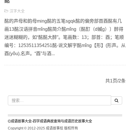
酩
汉字大全
酩的声母和韵母ming酩的五笔sgqk酩的偏旁部首酉酩有几
画13酩汉语拼音mǐng酩简介酩mǐng〔酩酊（d媙g）〕醉得
迷迷糊糊的，如“酩酩大醉”。笔画数：13；部首：酉；笔顺
编号：1253511354251酩-说文解字酩mǐng【形】(形声。从
酉(yǒu),名声。“酉”与酒...
共1页/2条
成语故事大全-四字成语典故查询与成语历史故事大全
Copyright © 2012-2025 成语故事烩 版权所有